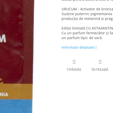
URUCUM - Activator de bronza
Susține puternic pigmentarea p
producția de melanină și pregă
Ediție limitată CU ASTAXANTI
Cu un parfum fermecător și fa
un parfum tipic de vară.
Informaţii detaliate
TIPĂRIRE
ÎNTREABĂ