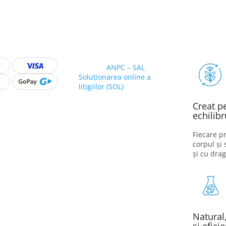
ANPC – SAL
Soluționarea online a
litigiilor (SOL)
Creat p
echilibr
Fiecare pr
corpul și 
și cu drag
Natural,