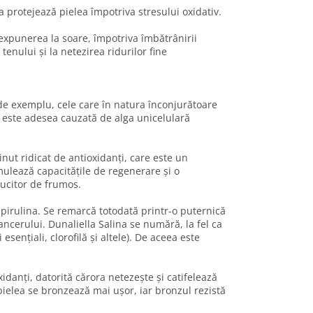
 protejează pielea împotriva stresului oxidativ.
 expunerea la soare, împotriva îmbătrânirii
enului și la netezirea ridurilor fine
 de exemplu, cele care în natura înconjurătoare
oz este adesea cauzată de alga unicelulară
nut ridicat de antioxidanți, care este un
mulează capacitățile de regenerare și o
ălucitor de frumos.
spirulina. Se remarcă totodată printr-o puternică
ancerului. Dunaliella Salina se numără, la fel ca
sențiali, clorofilă și altele). De aceea este
danți, datorită cărora netezește și catifelează
pielea se bronzează mai ușor, iar bronzul rezistă