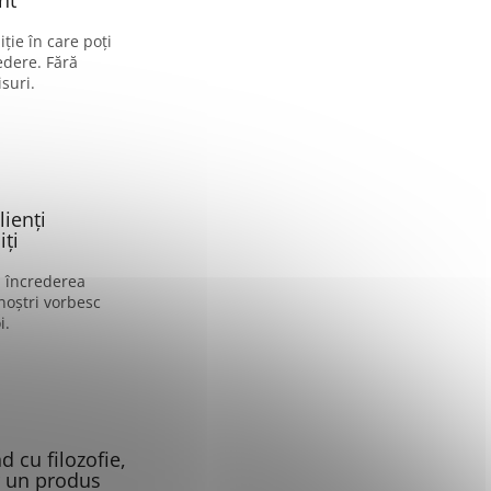
nt
ție în care poți
edere. Fără
suri.
lienți
ți
i încrederea
 noștri vorbesc
i.
 cu filozofie,
 un produs