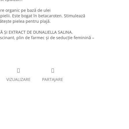
re organic pe bază de ulei
ielii. Este bogat în betacaroten. Stimulează
tește pielea pentru plajă.
NĂ ȘI EXTRACT DE DUNALIELLA SALINA.
scinant, plin de farmec și de seducție feminină –
VIZUALIZARE
PARTAJARE