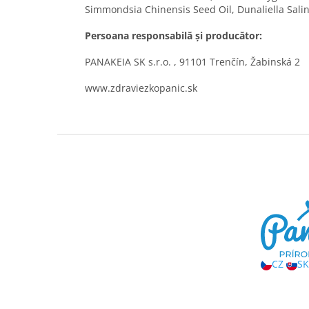
Simmondsia Chinensis Seed Oil, Dunaliella Salin
Persoana responsabilă și producător:
PANAKEIA SK s.r.o. , 91101 Trenčín, Žabinská 2
www.zdraviezkopanic.sk
S
u
b
s
o
l
CZ
SK