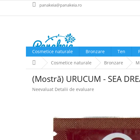
Treci
panakeia@panakeia.ro
la
conținut
Cosmetice naturale
Bronzare
Ten
Acasă
Cosmetice naturale
Bronzare
Mo
(Mostră) URUCUM - SEA DREA
Evaluarea
Neevaluat
Detalii de evaluare
medie
a
produsului
este
0,0
din
5
stele.