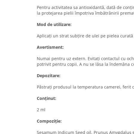
Pentru activitatea sa antioxidantă, dată de conți
la protejarea pielii împotriva îmbătrânirii prematu
Mod de utilizare:
Aplicați un strat subțire de ulei pe pielea curată 
Avertisment:
Numai pentru uz extern. Evitați contactul cu ochi
potrivit pentru copii. A nu se lăsa la îndemâna co
Depozitare:
Păstrați produsul la temperatura camerei, ferit 
Conținut:
2 ml
Compoziție:
Sesamum Indicum Seed oil, Prunus Amygdalus see