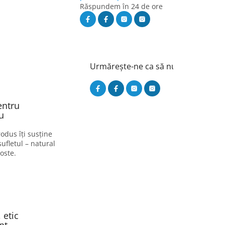
Răspundem în 24 de ore
Urmărește-ne ca să nu ratezi nimic
entru
u
odus îți susține
sufletul – natural
oste.
 etic