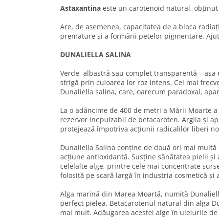
Astaxantina
este un carotenoid natural, obținut 
Are, de asemenea, capacitatea de a bloca radiați
premature și a formării petelor pigmentare. Ajută 
DUNALIELLA SALINA
Verde, albastră sau complet transparentă – așa e
strigă prin culoarea lor roz intens. Cel mai frec
Dunaliella salina, care, oarecum paradoxal, aparț
La o adâncime de 400 de metri a Mării Moarte a f
rezervor inepuizabil de betacaroten. Argila și a
protejează împotriva acțiunii radicalilor liberi n
Dunaliella Salina conține de două ori mai multă 
acțiune antioxidantă. Susține sănătatea pielii și
celelalte alge, printre cele mai concentrate surse
folosită pe scară largă în industria cosmetică și
Alga marină din Marea Moartă, numită Dunaliella 
perfect pielea. Betacarotenul natural din alga D
mai mult. Adăugarea acestei alge în uleiurile de