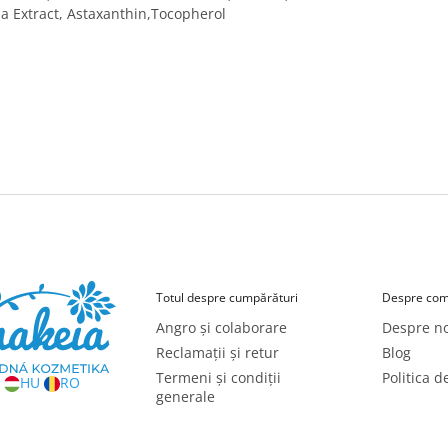
a Extract, Astaxanthin,Tocopherol
Totul despre cumpărături
Despre com
Angro și colaborare
Despre no
Reclamații și retur
Blog
Termeni și condiții
Politica d
HU
RO
generale