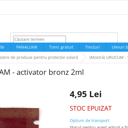
CĂUTARE
Păr
PANALUX®
Tonic gratuit
Tincturi
Uleiuri 
stre de produse pentru protecție solară
(Mostră) URUCUM - 
M - activator bronz 2ml
4,95 Lei
Evaluare
STOC EPUIZAT
preţ:
Opțiuni de transport
Stocul pentru acest articol a f