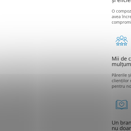
și eficie
O compozi
avea încr
compromi
Mii de c
mulțumi
Părerile ș
clienților
pentru no
Un brand
nu doar