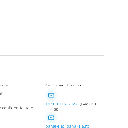
panie
Aveți nevoie de sfaturi?
i
+421 910 612 694
(L–V: 8:00
e confidențialitate
- 16:00)
panakeia@panakeia.ro