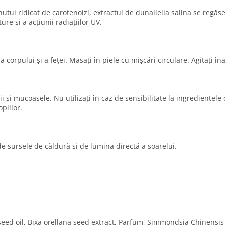
nutul ridicat de carotenoizi, extractul de dunaliella salina se regăs
re și a acțiunii radiațiilor UV.
a corpului și a feței. Masați în piele cu mișcări circulare. Agitați îna
i și mucoasele. Nu utilizați în caz de sensibilitate la ingredientel
piilor.
de sursele de căldură și de lumina directă a soarelui.
d oil, Bixa orellana seed extract, Parfum, Simmondsia Chinensis 