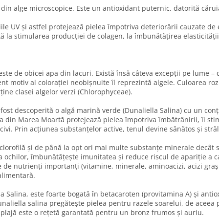
din alge microscopice. Este un antioxidant puternic, datorită căruia
ile UV și astfel protejează pielea împotriva deteriorării cauzate de
la stimularea producției de colagen, la îmbunătățirea elasticității t
ste de obicei apa din lacuri. Există însă câteva excepții pe lume –
vent motiv al colorației neobișnuite îl reprezintă algele. Culoarea r
ine clasei algelor verzi (Chlorophyceae).
ost descoperită o algă marină verde (Dunaliella Salina) cu un conți
pa din Marea Moartă protejează pielea împotriva îmbătrânirii, îi sti
ocivi. Prin acțiunea substanțelor active, tenul devine sănătos și str
clorofilă și de până la opt ori mai multe substanțe minerale decât 
 a ochilor, îmbunătățește imunitatea și reduce riscul de apariție a c
 de nutrienți importanți (vitamine, minerale, aminoacizi, acizi grași e
 alimentară.
Salina, este foarte bogată în betacaroten (provitamina A) și antioxi
unaliella salina pregătește pielea pentru razele soarelui, de aceea 
 plajă este o rețetă garantată pentru un bronz frumos și auriu.