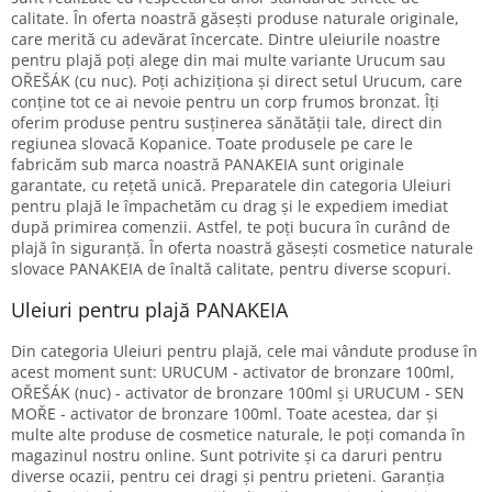
calitate. În oferta noastră găsești produse naturale originale,
care merită cu adevărat încercate. Dintre uleiurile noastre
pentru plajă poți alege din mai multe variante Urucum sau
OŘEŠÁK (cu nuc). Poți achiziționa și direct setul Urucum, care
conține tot ce ai nevoie pentru un corp frumos bronzat. Îți
oferim produse pentru susținerea sănătății tale, direct din
regiunea slovacă Kopanice. Toate produsele pe care le
fabricăm sub marca noastră PANAKEIA sunt originale
garantate, cu rețetă unică. Preparatele din categoria Uleiuri
pentru plajă le împachetăm cu drag și le expediem imediat
după primirea comenzii. Astfel, te poți bucura în curând de
plajă în siguranță. În oferta noastră găsești cosmetice naturale
slovace PANAKEIA de înaltă calitate, pentru diverse scopuri.
Uleiuri pentru plajă PANAKEIA
Din categoria Uleiuri pentru plajă, cele mai vândute produse în
acest moment sunt: URUCUM - activator de bronzare 100ml,
OŘEŠÁK (nuc) - activator de bronzare 100ml și URUCUM - SEN
MOŘE - activator de bronzare 100ml. Toate acestea, dar și
multe alte produse de cosmetice naturale, le poți comanda în
magazinul nostru online. Sunt potrivite și ca daruri pentru
diverse ocazii, pentru cei dragi și pentru prieteni. Garanția