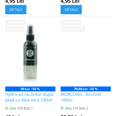
4,95 Lei
4,95 Lei
a
a
produsului
produsului
DETALII
DETALII
este
este
4,9
4,5
din
din
Hidratare
Hidratare
5
5
Răcorire
Antioxidant
stele.
stele.
99 Lei
–50 %
79,50 Lei
–50 %
Hydro-oil răcoritor după
MORCOVEL - bronzer
plajă cu Aloe vera 100ml
100ml
În stoc
(>5 buc.)
În stoc
(>5 buc.)
Evaluarea
Evaluarea
medie
medie