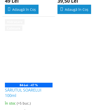
49 Lei
39,50 Lei
a
a
produsului
produsului
Adaugă în Coş
Adaugă în Coş
este
este
4,5
4,6
din
din
Hidratare
5
5
Calmare
stele.
stele.
84 Lei
–47 %
SĂRUTUL SOARELUI
100ml
În stoc
(>5 buc.)
Evaluarea
medie