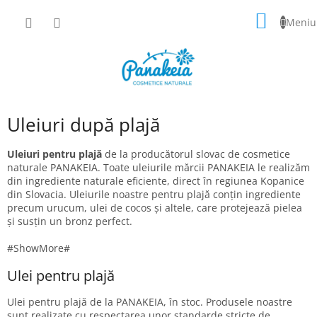
Treci
COŞ
la
conținut
DE
CUMPĂ
Uleiuri după plajă
Uleiuri pentru plajă
de la producătorul slovac de cosmetice
naturale PANAKEIA. Toate uleiurile mărcii PANAKEIA le realizăm
din ingrediente naturale eficiente, direct în regiunea Kopanice
din Slovacia. Uleiurile noastre pentru plajă conțin ingrediente
precum urucum, ulei de cocos și altele, care protejează pielea
și susțin un bronz perfect.
#ShowMore#
Ulei pentru plajă
Ulei pentru plajă de la PANAKEIA, în stoc. Produsele noastre
sunt realizate cu respectarea unor standarde stricte de