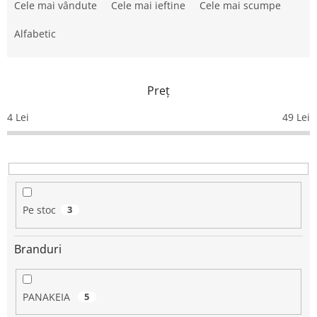
e
Cele mai vândute
Cele mai ieftine
Cele mai scumpe
l
e
Alfabetic
c
t
a
Preţ
r
e
4
Lei
49
Lei
a
p
r
o
d
u
Pe stoc
3
s
u
Branduri
l
u
i
PANAKEIA
5