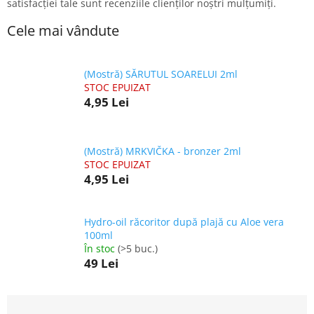
satisfacției tale sunt recenziile clienților noștri mulțumiți.
Cele mai vândute
(Mostră) SĂRUTUL SOARELUI 2ml
STOC EPUIZAT
4,95 Lei
(Mostră) MRKVIČKA - bronzer 2ml
STOC EPUIZAT
4,95 Lei
Hydro-oil răcoritor după plajă cu Aloe vera
100ml
În stoc
(>5 buc.)
49 Lei
S