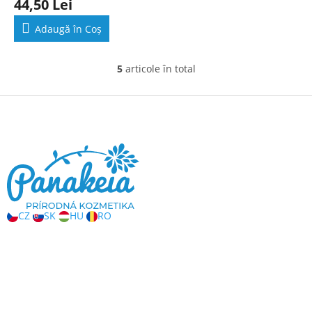
44,50 Lei
a
produsului
Adaugă în Coş
este
4,9
din
5
articole în total
C
5
o
stele.
n
S
t
u
r
b
o
s
l
o
u
l
l
l
i
CZ
SK
HU
RO
s
t
ă
r
i
l
o