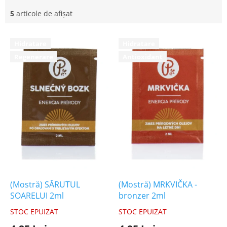
5
articole de afişat
L
Hidratare
Hidratare
i
Regenerare
Antioxidant
s
t
ă
p
r
o
d
u
s
e
(Mostră) SĂRUTUL
(Mostră) MRKVIČKA -
SOARELUI 2ml
bronzer 2ml
STOC EPUIZAT
STOC EPUIZAT
Evaluarea
Evaluarea
medie
medie