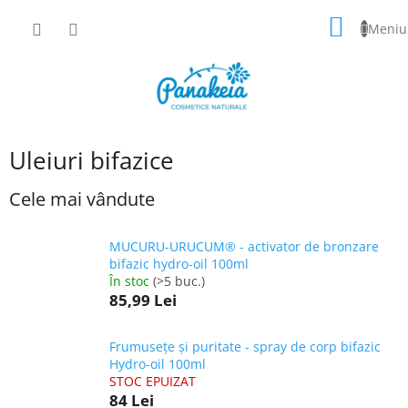
Treci
COŞ
la
conținut
DE
CUMPĂ
Uleiuri bifazice
Cele mai vândute
MUCURU-URUCUM® - activator de bronzare
bifazic hydro-oil 100ml
În stoc
(>5 buc.)
85,99 Lei
Frumusețe și puritate - spray de corp bifazic
Hydro-oil 100ml
STOC EPUIZAT
84 Lei