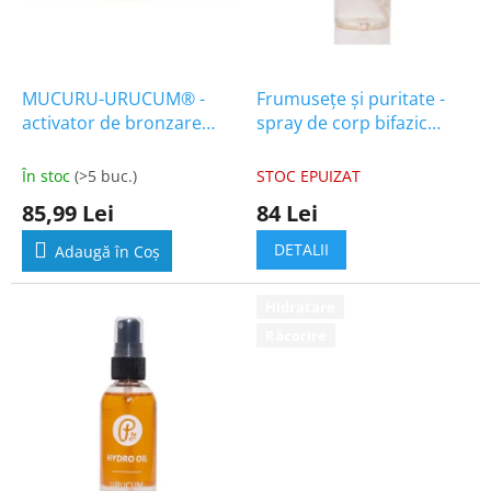
s
e
MUCURU-URUCUM® -
Frumusețe și puritate -
activator de bronzare
spray de corp bifazic
bifazic hydro-oil 100ml
Hydro-oil 100ml
În stoc
(>5 buc.)
STOC EPUIZAT
85,99 Lei
84 Lei
DETALII
Adaugă în Coş
Hidratare
Răcorire