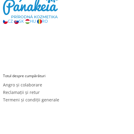
l
l
l
i
CZ
SK
HU
RO
s
t
ă
r
i
l
o
r
Totul despre cumpărături
Angro și colaborare
Reclamații și retur
Termeni și condiții generale