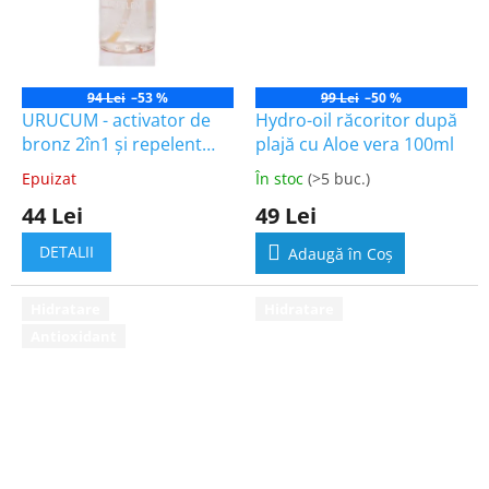
94 Lei
–53 %
99 Lei
–50 %
URUCUM - activator de
Hydro-oil răcoritor după
bronz 2în1 și repelent
plajă cu Aloe vera 100ml
100ml
Epuizat
În stoc
(>5 buc.)
Evaluarea
Evaluarea
medie
medie
44 Lei
49 Lei
a
a
produsului
produsului
DETALII
Adaugă în Coş
este
este
4,5
4,5
din
din
Hidratare
Hidratare
5
5
Antioxidant
stele.
stele.