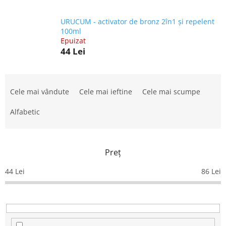
URUCUM - activator de bronz 2în1 și repelent
100ml
Epuizat
44 Lei
S
e
Cele mai vândute
Cele mai ieftine
Cele mai scumpe
l
e
Alfabetic
c
t
a
Preţ
r
e
44
Lei
86
Lei
a
p
r
o
d