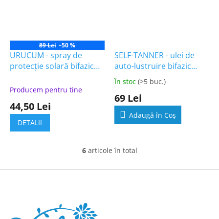
89 Lei
–50 %
URUCUM - spray de
SELF-TANNER - ulei de
protecție solară bifazic
auto-lustruire bifazic
Hydro-oil 100ml
Hydro-oil 100ml
În stoc
(>5 buc.)
Evaluarea
Producem pentru tine
medie
69 Lei
a
44,50 Lei
produsului
Adaugă în Coş
este
DETALII
4,5
din
5
6
articole în total
C
stele.
o
n
S
t
u
r
b
o
s
l
o
u