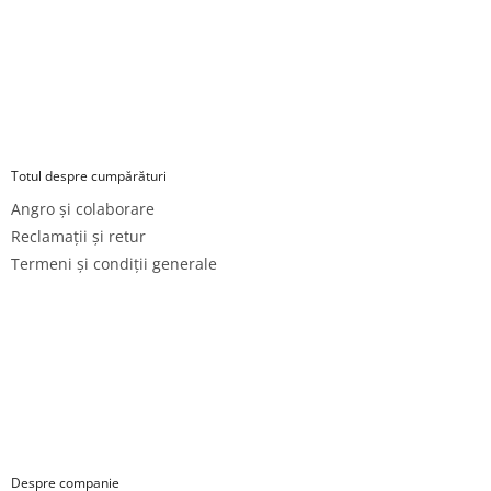
i
l
o
r
Totul despre cumpărături
Angro și colaborare
Reclamații și retur
Termeni și condiții generale
Despre companie