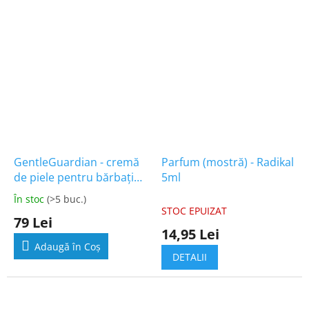
GentleGuardian - cremă
Parfum (mostră) - Radikal
de piele pentru bărbați
5ml
30ml
În stoc
(>5 buc.)
Evaluarea
STOC EPUIZAT
medie
79 Lei
a
14,95 Lei
produsului
Adaugă în Coş
este
DETALII
5,0
din
5
stele.