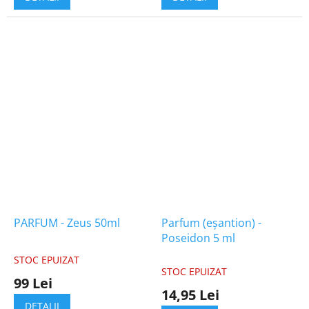
PARFUM - Zeus 50ml
Parfum (eșantion) -
Poseidon 5 ml
STOC EPUIZAT
Evaluarea
STOC EPUIZAT
medie
99 Lei
a
14,95 Lei
produsului
DETALII