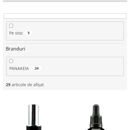
p
r
o
d
u
Pe stoc
5
s
u
Branduri
l
u
i
PANAKEIA
24
29
articole de afişat
L
i
s
t
ă