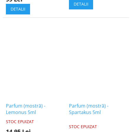
produsului
DETALII
este
DETALII
5,0
din
5
stele.
Parfum (mostră) -
Parfum (mostră) -
Lemonus 5ml
Spartakus 5ml
STOC EPUIZAT
Evaluarea
STOC EPUIZAT
medie
14,95 Lei