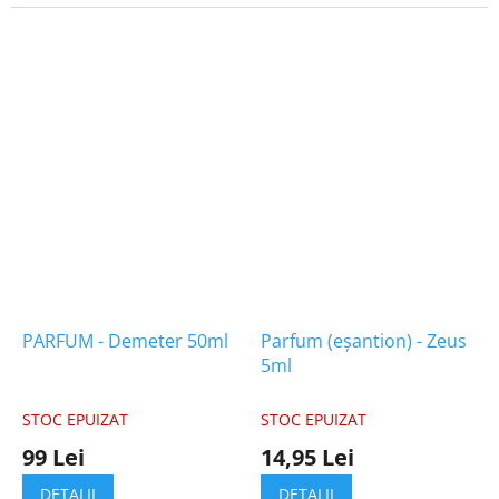
din
5
stele.
PARFUM - Demeter 50ml
Parfum (eșantion) - Zeus
5ml
STOC EPUIZAT
STOC EPUIZAT
99 Lei
14,95 Lei
DETALII
DETALII