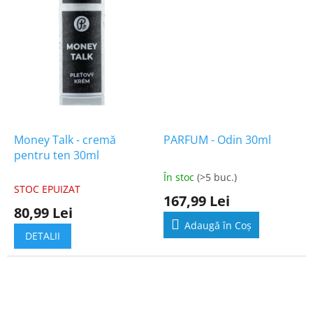
Money Talk - cremă
PARFUM - Odin 30ml
pentru ten 30ml
În stoc
(>5 buc.)
Evaluarea
STOC EPUIZAT
medie
167,99 Lei
a
80,99 Lei
produsului
Adaugă în Coş
este
DETALII
5,0
din
5
stele.