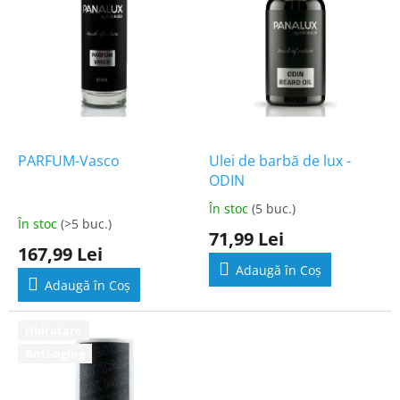
p
r
o
d
u
s
e
PARFUM-Vasco
Ulei de barbă de lux -
ODIN
În stoc
(5 buc.)
Evaluarea
În stoc
(>5 buc.)
medie
71,99 Lei
a
167,99 Lei
produsului
Adaugă în Coş
este
Adaugă în Coş
5,0
din
5
Hidratare
stele.
Anti-aging