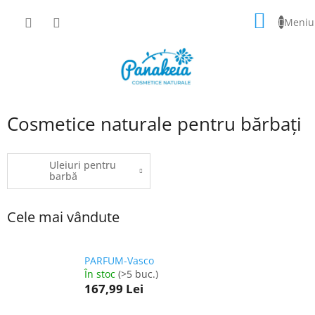
Treci
COŞ
la
conținut
DE
CUMPĂ
Cosmetice naturale pentru bărbați
Uleiuri pentru
barbă
Cele mai vândute
PARFUM-Vasco
În stoc
(>5 buc.)
167,99 Lei