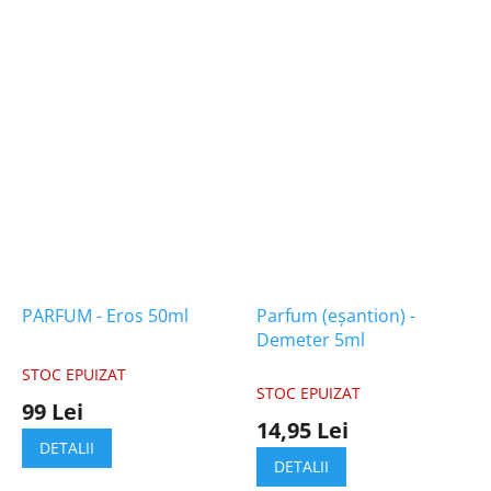
PARFUM - Eros 50ml
Parfum (eșantion) -
Demeter 5ml
STOC EPUIZAT
Evaluarea
STOC EPUIZAT
medie
99 Lei
a
14,95 Lei
produsului
DETALII
este
DETALII
5,0