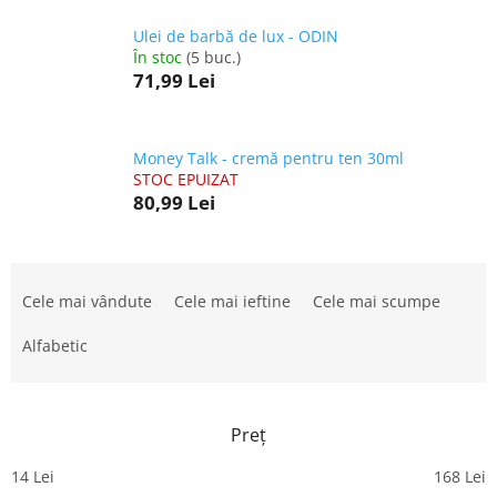
Ulei de barbă de lux - ODIN
În stoc
(5 buc.)
71,99 Lei
Money Talk - cremă pentru ten 30ml
STOC EPUIZAT
80,99 Lei
S
e
Cele mai vândute
Cele mai ieftine
Cele mai scumpe
l
e
Alfabetic
c
t
a
Preţ
r
e
14
Lei
168
Lei
a