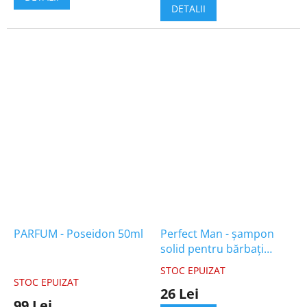
este
DETALII
5,0
din
5
stele.
PARFUM - Poseidon 50ml
Perfect Man - șampon
solid pentru bărbați
pentru a promova
STOC EPUIZAT
Evaluarea
creșterea părului 40g
STOC EPUIZAT
medie
26 Lei
a
99 Lei