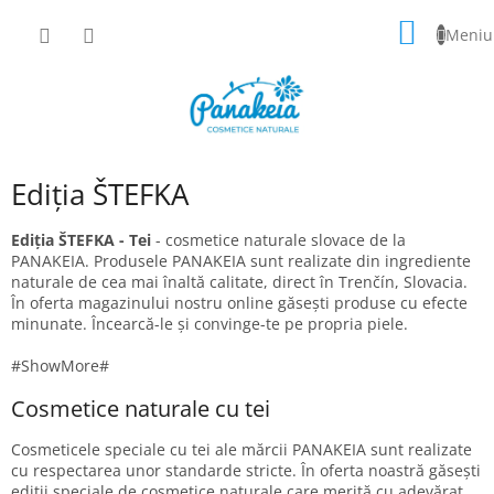
Treci
COŞ
la
conținut
DE
CUMPĂ
Ediția ŠTEFKA
Ediția ŠTEFKA - Tei
- cosmetice naturale slovace de la
PANAKEIA. Produsele PANAKEIA sunt realizate din ingrediente
naturale de cea mai înaltă calitate, direct în Trenčín, Slovacia.
În oferta magazinului nostru online găsești produse cu efecte
minunate. Încearcă-le și convinge-te pe propria piele.
#ShowMore#
Cosmetice naturale cu tei
Cosmeticele speciale cu tei ale mărcii PANAKEIA sunt realizate
cu respectarea unor standarde stricte. În oferta noastră găsești
ediții speciale de cosmetice naturale care merită cu adevărat.