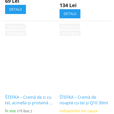
69 Lei
a
134 Lei
produsului
DETALII
este
DETALII
5,0
din
Hidratare
Hidratare
5
stele.
Anti-aging
Anti-aging
ŠTEFKA – Cremă de zi cu
ŠTEFKA – Cremă de
tei, acmella și proteină de
noapte cu tei și Q10 30ml
mătase 30ml
În stoc
(>5 buc.)
Indisponibil din cauza
Evaluarea
Evaluarea