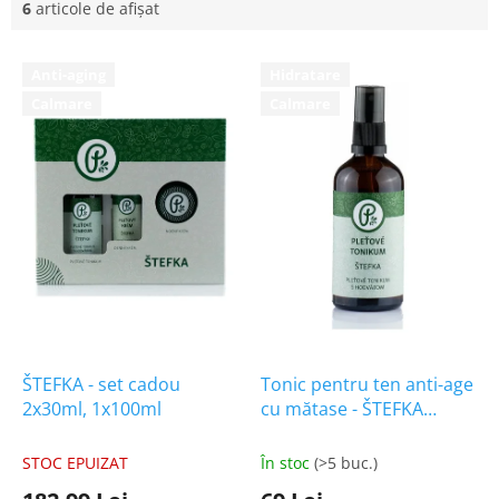
6
articole de afişat
L
Anti-aging
Hidratare
i
Calmare
Calmare
s
t
ă
p
r
o
d
u
s
e
ŠTEFKA - set cadou
Tonic pentru ten anti-age
2x30ml, 1x100ml
cu mătase - ŠTEFKA
100ml
STOC EPUIZAT
În stoc
(>5 buc.)