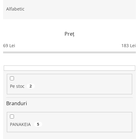
l
e
Alfabetic
c
t
a
Preţ
r
e
69
Lei
183
Lei
a
p
r
o
d
u
Pe stoc
2
s
u
Branduri
l
u
i
PANAKEIA
5