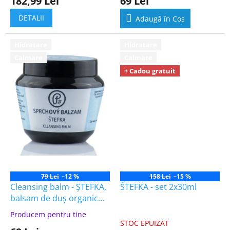
182,99 Lei
69 Lei
DETALII
Adaugă în Coş
Hidratare
Hidratare
Calmare
Calmare
+ Cadou gratuit
79 Lei
–12 %
158 Lei
–15 %
Cleansing balm - ȘTEFKA,
ŠTEFKA - set 2x30ml
balsam de duș organic
150ml
Producem pentru tine
Evaluarea
STOC EPUIZAT
medie