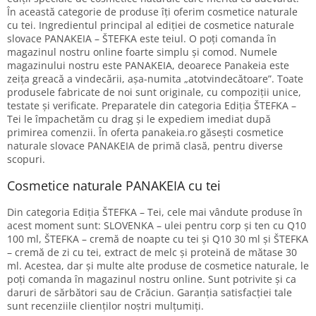
În această categorie de produse îți oferim cosmetice naturale
cu tei. Ingredientul principal al ediției de cosmetice naturale
slovace PANAKEIA – ŠTEFKA este teiul. O poți comanda în
magazinul nostru online foarte simplu și comod. Numele
magazinului nostru este PANAKEIA, deoarece Panakeia este
zeița greacă a vindecării, așa-numita „atotvindecătoare”. Toate
produsele fabricate de noi sunt originale, cu compoziții unice,
testate și verificate. Preparatele din categoria Ediția ŠTEFKA –
Tei le împachetăm cu drag și le expediem imediat după
primirea comenzii. În oferta panakeia.ro găsești cosmetice
naturale slovace PANAKEIA de primă clasă, pentru diverse
scopuri.
Cosmetice naturale PANAKEIA cu tei
Din categoria Ediția ŠTEFKA – Tei, cele mai vândute produse în
acest moment sunt: SLOVENKA – ulei pentru corp și ten cu Q10
100 ml, ŠTEFKA – cremă de noapte cu tei și Q10 30 ml și ŠTEFKA
– cremă de zi cu tei, extract de melc și proteină de mătase 30
ml. Acestea, dar și multe alte produse de cosmetice naturale, le
poți comanda în magazinul nostru online. Sunt potrivite și ca
daruri de sărbători sau de Crăciun. Garanția satisfacției tale
sunt recenziile clienților noștri mulțumiți.