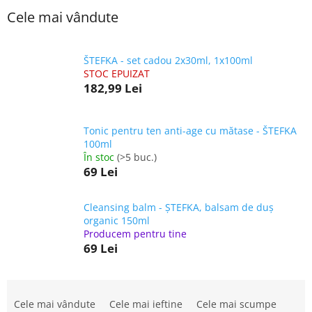
Cele mai vândute
ŠTEFKA - set cadou 2x30ml, 1x100ml
STOC EPUIZAT
182,99 Lei
Tonic pentru ten anti-age cu mătase - ŠTEFKA
100ml
În stoc
(>5 buc.)
69 Lei
Cleansing balm - ȘTEFKA, balsam de duș
organic 150ml
Producem pentru tine
69 Lei
S
e
Cele mai vândute
Cele mai ieftine
Cele mai scumpe