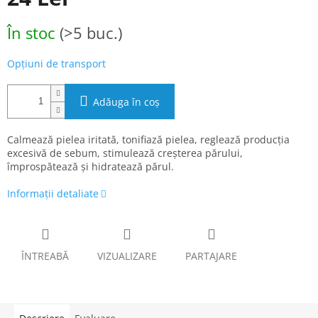
Evaluare
În stoc
(>5 buc.)
preţ:
Opțiuni de transport
Adăuga în coş
Calmează pielea iritată, tonifiază pielea, reglează producția
excesivă de sebum, stimulează creșterea părului,
împrospătează și hidratează părul.
Informaţii detaliate
ÎNTREABĂ
VIZUALIZARE
PARTAJARE