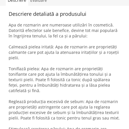
Descriere
Evaluare
Descriere detaliată a produsului
Apa de rozmarin are numeroase utilizări în cosmetică.
Datorită efectelor sale benefice, devine tot mai populară
în îngrijirea tenului, la fel ca și a părului:
Calmează pielea iritată: Apa de rozmarin are proprietăți
calmante care pot ajuta la atenuarea iritațiilor și a roșeții
pielii.
Tonifiază pielea: Apa de rozmarin are proprietăți
tonifiante care pot ajuta la îmbunătățirea tonului și a
texturii pielii. Poate fi folosită ca tonic după spălarea
feței, pentru a îmbunătăți hidratarea și a lăsa pielea
catifelată și fină.
Reglează producția excesivă de sebum: Apa de rozmarin
are proprietăți astringente care pot ajuta la reglarea
producției excesive de sebum și la îmbunătățirea texturii
pielii. Poate fi folosită ca tonic pentru tenul gras sau mixt.
Stimulează creșterea părului: Apa de rozmarin are