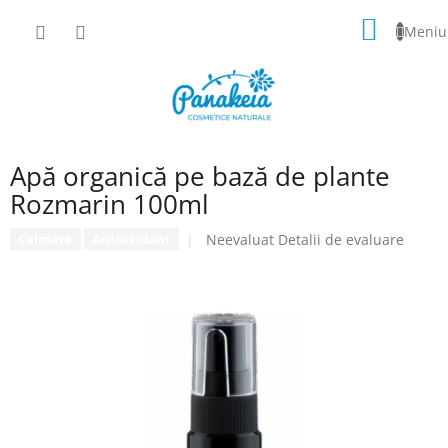
Treci
COŞ
la
conținut
DE
CUMPĂ
Apă organică pe bază de plante
Rozmarin 100ml
Evaluarea
Neevaluat
Detalii de evaluare
Calmare
Antioxidant
medie
a
produsului
este
0,0
din
5
stele.