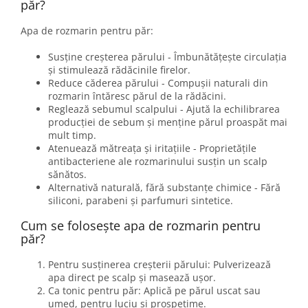
păr?
Apa de rozmarin pentru păr:
Susține creșterea părului - Îmbunătățește circulația
și stimulează rădăcinile firelor.
Reduce căderea părului - Compușii naturali din
rozmarin întăresc părul de la rădăcini.
Reglează sebumul scalpului - Ajută la echilibrarea
producției de sebum și menține părul proaspăt mai
mult timp.
Atenuează mătreața și iritațiile - Proprietățile
antibacteriene ale rozmarinului susțin un scalp
sănătos.
Alternativă naturală, fără substanțe chimice - Fără
siliconi, parabeni și parfumuri sintetice.
Cum se folosește apa de rozmarin pentru
păr?
Pentru susținerea creșterii părului: Pulverizează
apa direct pe scalp și masează ușor.
Ca tonic pentru păr: Aplică pe părul uscat sau
umed, pentru luciu și prospețime.