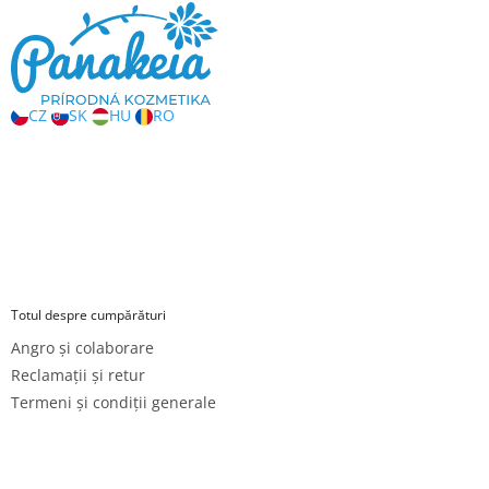
s
o
l
CZ
SK
HU
RO
Totul despre cumpărături
Angro și colaborare
Reclamații și retur
Termeni și condiții generale