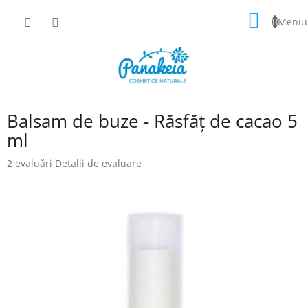
Treci
COŞ
la
conținut
DE
CUMPĂ
Balsam de buze - Răsfăț de cacao 5
ml
Evaluarea
2 evaluări
Detalii de evaluare
medie
a
produsului
este
5,0
din
5
stele.