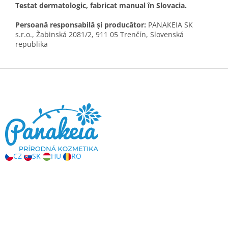
Testat dermatologic, fabricat manual în Slovacia.
Persoană responsabilă și producător:
PANAKEIA SK
s.r.o., Žabinská 2081/2, 911 05 Trenčín, Slovenská
republika
S
u
b
s
o
l
CZ
SK
HU
RO