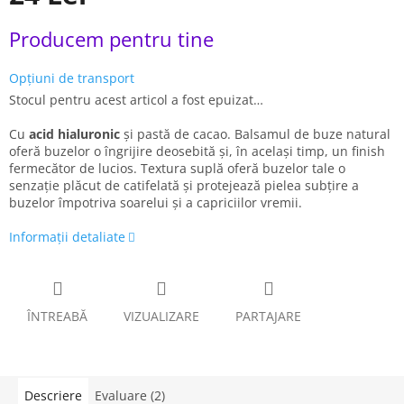
Evaluare
Producem pentru tine
preţ:
Opțiuni de transport
Stocul pentru acest articol a fost epuizat…
Cu
acid hialuronic
și pastă de cacao. Balsamul de buze natural
oferă buzelor o îngrijire deosebită și, în același timp, un finish
fermecător de lucios. Textura suplă oferă buzelor tale o
senzație plăcut de catifelată și protejează pielea subțire a
buzelor împotriva soarelui și a capriciilor vremii.
Informaţii detaliate
ÎNTREABĂ
VIZUALIZARE
PARTAJARE
Descriere
Evaluare (2)