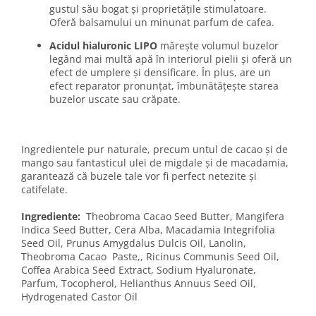
gustul său bogat și proprietățile stimulatoare.
Oferă balsamului un minunat parfum de cafea.
Acidul hialuronic LIPO
mărește volumul buzelor
legând mai multă apă în interiorul pielii și oferă un
efect de umplere și densificare. În plus, are un
efect reparator pronunțat, îmbunătățește starea
buzelor uscate sau crăpate.
Ingredientele pur naturale, precum untul de cacao și de
mango sau fantasticul ulei de migdale și de macadamia,
garantează că buzele tale vor fi perfect netezite și
catifelate.
Ingrediente:
Theobroma Cacao Seed Butter, Mangifera
Indica Seed Butter, Cera Alba, Macadamia Integrifolia
Seed Oil, Prunus Amygdalus Dulcis Oil, Lanolin,
Theobroma Cacao Paste,, Ricinus Communis Seed Oil,
Coffea Arabica Seed Extract, Sodium Hyaluronate,
Parfum, Tocopherol, Helianthus Annuus Seed Oil,
Hydrogenated Castor Oil