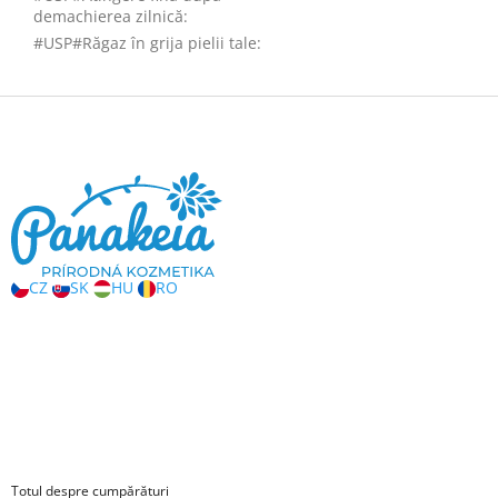
demachierea zilnică
:
#USP#Răgaz în grija pielii tale
:
S
u
b
s
o
l
CZ
SK
HU
RO
Totul despre cumpărături