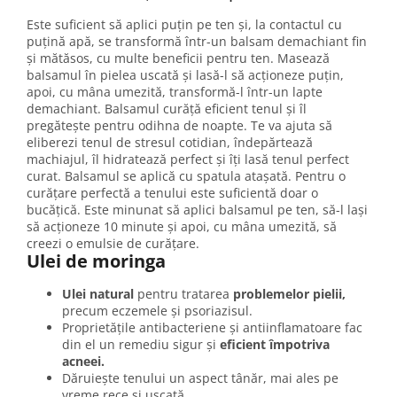
Este suficient să aplici puțin pe ten și, la contactul cu
puțină apă, se transformă într-un balsam demachiant fin
și mătăsos, cu multe beneficii pentru ten. Masează
balsamul în pielea uscată și lasă-l să acționeze puțin,
apoi, cu mâna umezită, transformă-l într-un lapte
demachiant. Balsamul curăță eficient tenul și îl
pregătește pentru odihna de noapte. Te va ajuta să
eliberezi tenul de stresul cotidian, îndepărtează
machiajul, îl hidratează perfect și îți lasă tenul perfect
curat. Balsamul se aplică cu spatula atașată. Pentru o
curățare perfectă a tenului este suficientă doar o
bucățică. Este minunat să aplici balsamul pe ten, să-l lași
să acționeze 10 minute și apoi, cu mâna umezită, să
creezi o emulsie de curățare.
Ulei de moringa
Ulei natural
pentru tratarea
problemelor pielii,
precum eczemele și psoriazisul.
Proprietățile antibacteriene și antiinflamatoare fac
din el un remediu sigur și
eficient împotriva
acneei.
Dăruiește tenului un aspect tânăr, mai ales pe
vreme rece și uscată