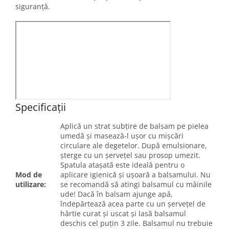
siguranță.
Specificații
Aplică un strat subțire de balsam pe pielea
umedă și masează-l ușor cu mișcări
circulare ale degetelor. După emulsionare,
șterge cu un șervețel sau prosop umezit.
Spatula atașată este ideală pentru o
Mod de
aplicare igienică și ușoară a balsamului. Nu
utilizare:
se recomandă să atingi balsamul cu mâinile
ude! Dacă în balsam ajunge apă,
îndepărtează acea parte cu un șervețel de
hârtie curat și uscat și lasă balsamul
deschis cel puțin 3 zile. Balsamul nu trebuie