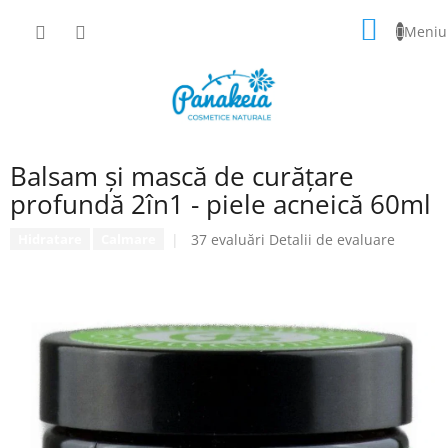
Treci
COŞ
la
conținut
DE
CUMPĂ
Balsam și mască de curățare
profundă 2în1 - piele acneică 60ml
Evaluarea
37 evaluări
Detalii de evaluare
Hidratare
Calmare
medie
a
produsului
este
5,0
din
5
stele.