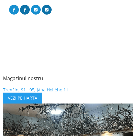
Magazinul nostru
Trenčín, 911 05, Jána Hollého 11
VEZI PE HARTĂ