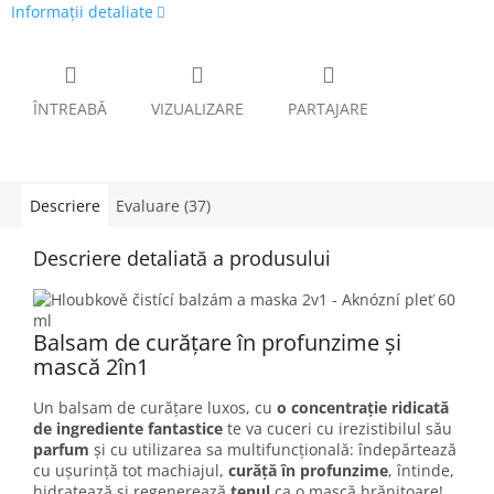
Informaţii detaliate
ÎNTREABĂ
VIZUALIZARE
PARTAJARE
Descriere
Evaluare (37)
Descriere detaliată a produsului
Balsam de curățare în profunzime și
mască 2în1
Un balsam de curățare luxos, cu
o concentrație ridicată
de ingrediente fantastice
te va cuceri cu irezistibilul său
parfum
și cu utilizarea sa multifuncțională: îndepărtează
cu ușurință tot machiajul,
curăță în profunzime
, întinde,
hidratează și regenerează
tenul
ca o mască hrănitoare!