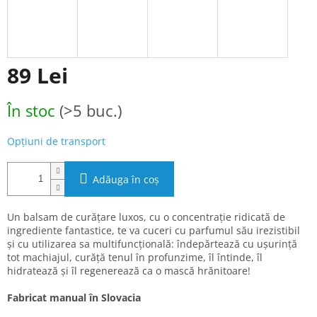
89 Lei
Evaluare
În stoc
(>5 buc.)
preţ:
Opțiuni de transport
Adăuga în coş
Un balsam de curățare luxos, cu o concentrație ridicată de
ingrediente fantastice, te va cuceri cu parfumul său irezistibil
și cu utilizarea sa multifuncțională: îndepărtează cu ușurință
tot machiajul, curăță tenul în profunzime, îl întinde, îl
hidratează și îl regenerează ca o mască hrănitoare!
Fabricat manual în Slovacia