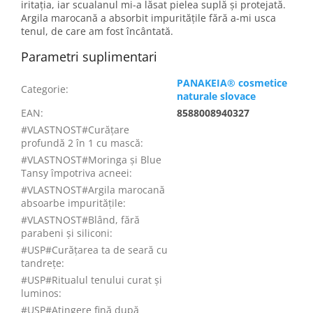
iritația, iar scualanul mi-a lăsat pielea suplă și protejată.
Argila marocană a absorbit impuritățile fără a-mi usca
tenul, de care am fost încântată.
Parametri suplimentari
PANAKEIA® cosmetice
Categorie
:
naturale slovace
EAN
:
8588008940327
#VLASTNOST#Curățare
profundă 2 în 1 cu mască
:
#VLASTNOST#Moringa și Blue
Tansy împotriva acneei
:
#VLASTNOST#Argila marocană
absoarbe impuritățile
:
#VLASTNOST#Blând, fără
parabeni și siliconi
:
#USP#Curățarea ta de seară cu
tandrețe
:
#USP#Ritualul tenului curat și
luminos
:
#USP#Atingere fină după