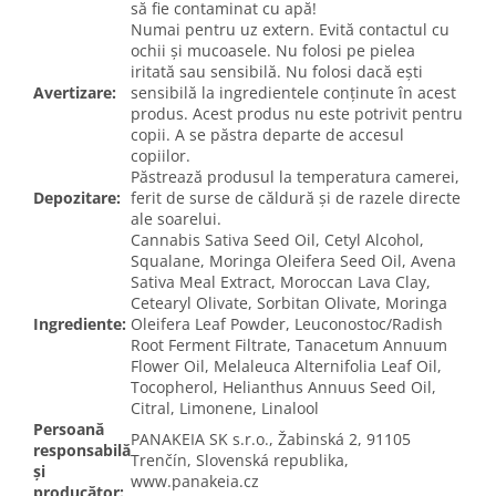
să fie contaminat cu apă!
Numai pentru uz extern. Evită contactul cu
ochii și mucoasele. Nu folosi pe pielea
iritată sau sensibilă. Nu folosi dacă ești
Avertizare:
sensibilă la ingredientele conținute în acest
produs. Acest produs nu este potrivit pentru
copii. A se păstra departe de accesul
copiilor.
Păstrează produsul la temperatura camerei,
Depozitare:
ferit de surse de căldură și de razele directe
ale soarelui.
Cannabis Sativa Seed Oil, Cetyl Alcohol,
Squalane, Moringa Oleifera Seed Oil, Avena
Sativa Meal Extract, Moroccan Lava Clay,
Cetearyl Olivate, Sorbitan Olivate, Moringa
Ingrediente:
Oleifera Leaf Powder, Leuconostoc/Radish
Root Ferment Filtrate, Tanacetum Annuum
Flower Oil, Melaleuca Alternifolia Leaf Oil,
Tocopherol, Helianthus Annuus Seed Oil,
Citral, Limonene, Linalool
Persoană
PANAKEIA SK s.r.o., Žabinská 2, 91105
responsabilă
Trenčín, Slovenská republika,
și
www.panakeia.cz
producător: