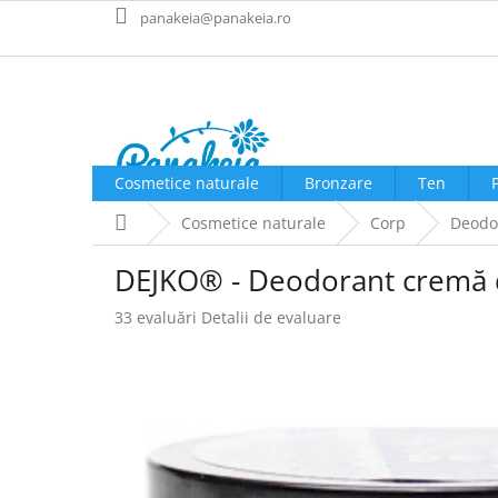
Treci
panakeia@panakeia.ro
la
conținut
Cosmetice naturale
Bronzare
Ten
Acasă
Cosmetice naturale
Corp
Deodo
DEJKO® - Deodorant cremă 
Evaluarea
33 evaluări
Detalii de evaluare
medie
a
produsului
este
4,8
din
5
stele.