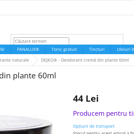
CĂUTARE
Păr
PANALUX®
Tonic gratuit
Tincturi
Uleiuri 
rante naturale
DEJKO® - Deodorant cremă din plante 60ml
din plante 60ml
44 Lei
Evaluare
Producem pentru t
preţ:
Opțiuni de transport
Stocul pentru acest articol a f