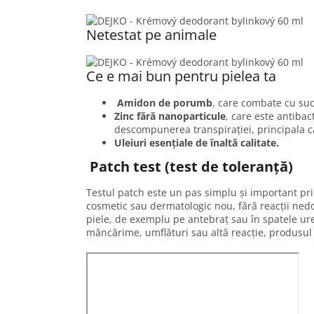
Netestat pe animale
Ce e mai bun pentru pielea ta
Amidon de porumb
, care combate cu succ
Zinc fără nanoparticule
, care este antibac
descompunerea transpirației, principala c
Uleiuri esențiale de înaltă calitate.
Patch test
(test de toleranță)
Testul patch este un pas simplu și important pri
cosmetic sau dermatologic nou, fără reacții nedo
piele, de exemplu pe antebraț sau în spatele ure
mâncărime, umflături sau altă reacție, produsul p