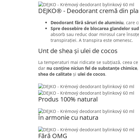
DEJKO® - Deodorant cremă din pla
Deodorant fără săruri de aluminiu
, care c
Spre deosebire de blocarea glandelor su
absorb sau reduc doar mirosul care însoțeș
transpirației. A transpira este omenesc.
Unt de shea și ulei de cocos
La temperaturi mai ridicate se subțiază, ceea ce 
dar
nu conține niciun fel de substanțe chimice
shea de calitate
și
ulei de cocos
.
Produs 100% natural
În armonie cu natura
Fără OMG