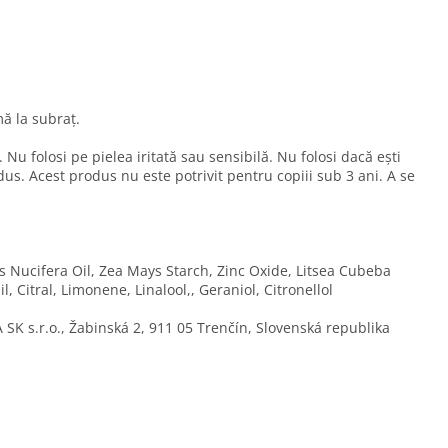
ă la subraț.
 Nu folosi pe pielea iritată sau sensibilă. Nu folosi dacă ești
dus. Acest produs nu este potrivit pentru copiii sub 3 ani. A se
 Nucifera Oil, Zea Mays Starch, Zinc Oxide, Litsea Cubeba
, Citral, Limonene, Linalool,, Geraniol, Citronellol
SK s.r.o., Žabinská 2, 911 05 Trenčín, Slovenská republika