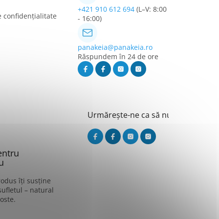
+421 910 612 694
(L–V: 8:00
e confidențialitate
- 16:00)
panakeia@panakeia.ro
Răspundem în 24 de ore
Urmărește-ne ca să nu ratezi nimic
entru
u
odus îți susține
sufletul – natural
oste.