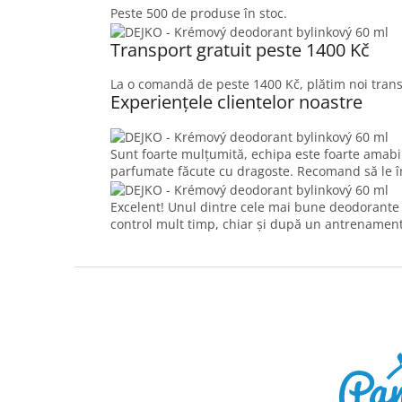
Peste 500 de produse în stoc.
Transport gratuit peste 1400 Kč
La o comandă de peste 1400 Kč, plătim noi trans
Experiențele clientelor noastre
Sunt foarte mulțumită, echipa este foarte amabil
parfumate făcute cu dragoste. Recomand să le înc
Excelent! Unul dintre cele mai bune deodorante 
control mult timp, chiar și după un antrenament
S
u
b
s
o
l