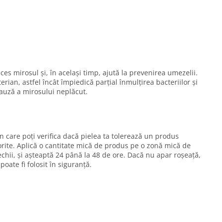
es mirosul și, în același timp, ajută la prevenirea umezelii.
terian, astfel încât împiedică parțial înmulțirea bacteriilor și
auză a mirosului neplăcut.
n care poți verifica dacă pielea ta tolerează un produs
rite. Aplică o cantitate mică de produs pe o zonă mică de
chii, și așteaptă 24 până la 48 de ore. Dacă nu apar roșeață,
oate fi folosit în siguranță.