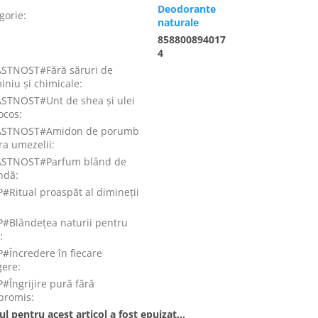
Deodorante
gorie
:
naturale
858800894017
:
4
STNOST#Fără săruri de
iniu și chimicale
:
STNOST#Unt de shea și ulei
ocos
:
ASTNOST#Amidon de porumb
ra umezelii
:
ASTNOST#Parfum blând de
ndă
:
#Ritual proaspăt al dimineții
#Blândețea naturii pentru
e
:
#Încredere în fiecare
gere
:
#Îngrijire pură fără
promis
:
ul pentru acest articol a fost epuizat…