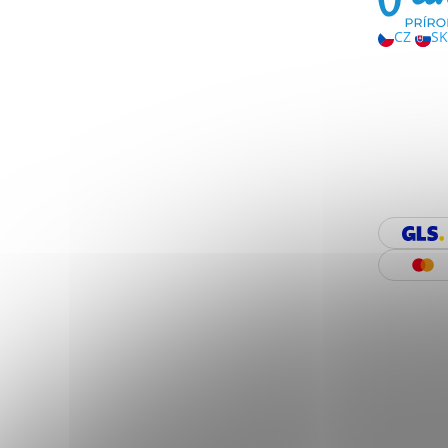
CZ
SK