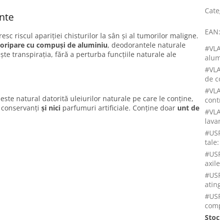
Cate
nte
EAN
resc riscul apariției chisturilor la sân și al tumorilor maligne.
doripare cu compuși de aluminiu
, deodorantele naturale
#VLA
te transpirația, fără a perturba funcțiile naturale ale
alum
#VLA
de c
#VL
este natural datorită uleiurilor naturale pe care le conține,
cont
, conservanți
și nici
parfumuri artificiale. Conține doar
unt de
#VL
lava
#USP
tale
:
#USP
axil
#USP
atin
#USP
com
Stoc