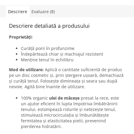
Descriere
Evaluare (8)
Descriere detaliată a produsului
Proprietăți:
Curăță porii în profunzime
Îndepărtează chiar și machiajul rezistent
Menține tenul în echilibru
Mod de utilizare:
Aplică o cantitate suficientă de produs
pe un disc cosmetic și, prin ștergere ușoară, demachiază
și curăță tenul. Folosește dimineața și seara sau după
nevoie. Agită bine înainte de utilizare.
100% organic
ulei de măceșe
presat la rece, este
un ajutor eficient în lupta împotriva îmbătrânirii
tenului, estompează ridurile și netezește tenul,
stimulează microcirculația și îmbunătățește
fermitatea și elasticitatea pielii, prevenind
pierderea hidratării.