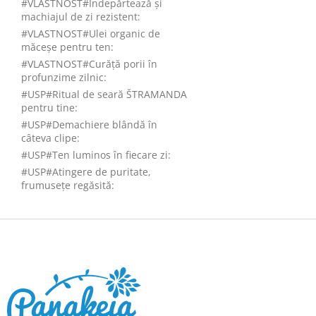
#VLASTNOST#Îndepărtează și
machiajul de zi rezistent
:
#VLASTNOST#Ulei organic de
măceșe pentru ten
:
#VLASTNOST#Curăță porii în
profunzime zilnic
:
#USP#Ritual de seară ŠTRAMANDA
pentru tine
:
#USP#Demachiere blândă în
câteva clipe
:
#USP#Ten luminos în fiecare zi
:
#USP#Atingere de puritate,
frumusețe regăsită
:
S
u
b
s
o
l