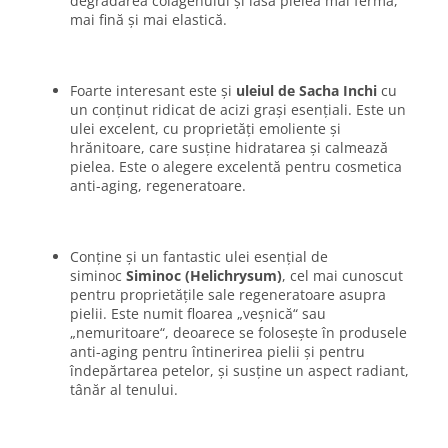
degradarea colagenului și lasă pielea mai fermă,
mai fină și mai elastică.
Foarte interesant este și
uleiul de Sacha Inchi
cu
un conținut ridicat de acizi grași esențiali. Este un
ulei excelent, cu proprietăți emoliente și
hrănitoare, care susține hidratarea și calmează
pielea. Este o alegere excelentă pentru cosmetica
anti-aging, regeneratoare.
Conține și un fantastic ulei esențial de
siminoc
Siminoc (Helichrysum)
, cel mai cunoscut
pentru proprietățile sale regeneratoare asupra
pielii. Este numit floarea „veșnică“ sau
„nemuritoare“, deoarece se folosește în produsele
anti-aging pentru întinerirea pielii și pentru
îndepărtarea petelor, și susține un aspect radiant,
tânăr al tenului.