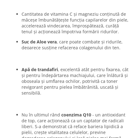
Cantitatea de vitamina C și magneziu conținută de
măceșe îmbunătățește funcția capilarelor din piele,
accelerează vindecarea, împrospătează, curăță
tenul și acționează împotriva formării ridurilor.
Suc de Aloe vera
, care poate combate și ridurile,
deoarece susține refacerea colagenului din ten.
Apă de trandafiri
, excelentă atât pentru fixarea, cât
și pentru îndepărtarea machiajului, care înlătură și
oboseala și umflarea ochilor, potrivită ca toner
revigorant pentru pielea îmbătrânită, uscată și
sensibilă.
Nu în ultimul rând
coenzima Q10
- un antioxidant
de top, care acționează ca un captator de radicali
liberi. S-a demonstrat că reface bariera lipidică a
pielii, crește vitalitatea celulelor, previne