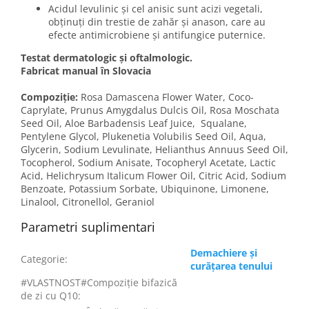
Acidul levulinic și cel anisic sunt acizi vegetali,
obținuți din trestie de zahăr și anason, care au
efecte antimicrobiene și antifungice puternice.
Testat dermatologic și oftalmologic.
Fabricat manual în Slovacia
Compoziție:
Rosa Damascena Flower Water, Coco-
Caprylate, Prunus Amygdalus Dulcis Oil, Rosa Moschata
Seed Oil, Aloe Barbadensis Leaf Juice, Squalane,
Pentylene Glycol, Plukenetia Volubilis Seed Oil, Aqua,
Glycerin, Sodium Levulinate, Helianthus Annuus Seed Oil,
Tocopherol, Sodium Anisate, Tocopheryl Acetate, Lactic
Acid, Helichrysum Italicum Flower Oil, Citric Acid, Sodium
Benzoate, Potassium Sorbate, Ubiquinone, Limonene,
Linalool, Citronellol, Geraniol
Parametri suplimentari
Demachiere și
Categorie
:
curățarea tenului
#VLASTNOST#Compoziție bifazică
de zi cu Q10
: