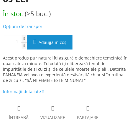
Evaluare
În stoc
(>5 buc.)
preţ:
Opțiuni de transport
Adăuga în coş
Acest produs pur natural îți asigură o demachiere temeinică în
doar câteva minute. Totodată îți eliberează tenul de
impuritățile de zi cu zi și de celulele moarte ale pielii. Datorită
PANAKEIA vei avea o experiență desăvârșită chiar și în rutina
de zi cu zi. "SĂ FII FEMEIE ESTE MINUNAT"
Informaţii detaliate
ÎNTREABĂ
VIZUALIZARE
PARTAJARE