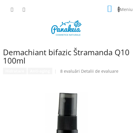
Treci
COŞ
la
conținut
DE
CUMPĂ
Demachiant bifazic Štramanda Q10
100ml
Evaluarea
8 evaluări
Detalii de evaluare
Hidratare
Anti-aging
medie
a
produsului
este
5,0
din
5
stele.