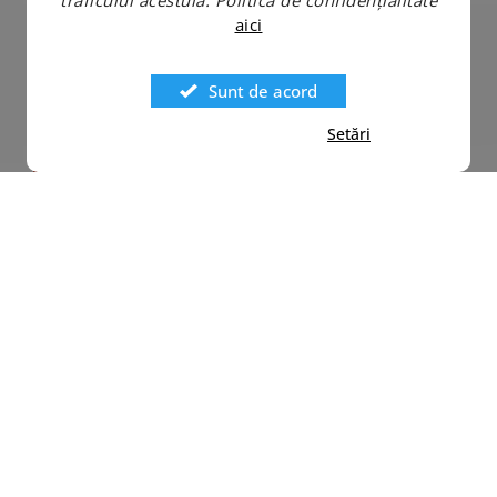
traficului acestuia.
Politica de confidențialitate
aici
Sunt de acord
Setări