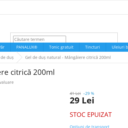
CĂUTARE
Păr
PANALUX®
Tonic gratuit
Tincturi
Uleiuri 
 de duș
Gel de duș natural - Mângâiere citrică 200ml
re citrică 200ml
evaluare
41 Lei
–29 %
29 Lei
Evaluare
STOC EPUIZAT
preţ:
Opțiuni de transport