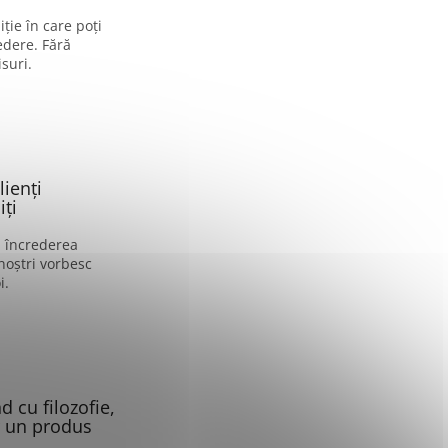
ție în care poți
edere. Fără
suri.
lienți
ți
i încrederea
 noștri vorbesc
i.
 cu filozofie,
 un produs