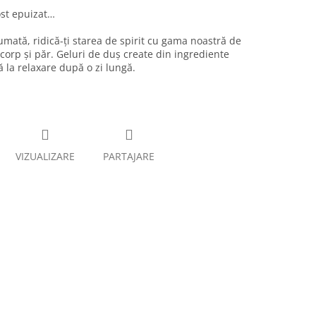
ost epuizat…
fumată, ridică-ți starea de spirit cu gama noastră de
corp și păr. Geluri de duș create din ingrediente
ă la relaxare după o zi lungă.
VIZUALIZARE
PARTAJARE