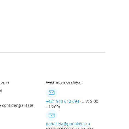
panie
Aveți nevoie de sfaturi?
i
+421 910 612 694
(L–V: 8:00
e confidențialitate
- 16:00)
panakeia@panakeia.ro