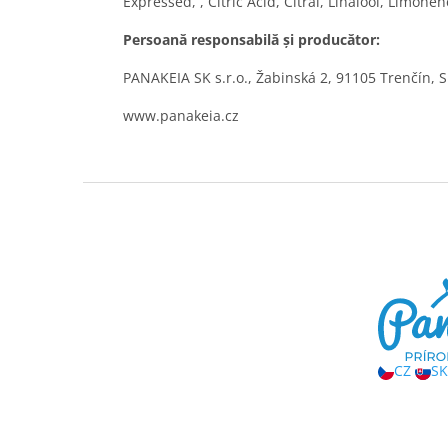
Expressed, , Citric Acid, Citral, Linalool, Limonen
Persoană responsabilă și producător:
PANAKEIA SK s.r.o., Žabinská 2, 91105 Trenčín, 
www.panakeia.cz
S
u
b
s
o
l
CZ
SK