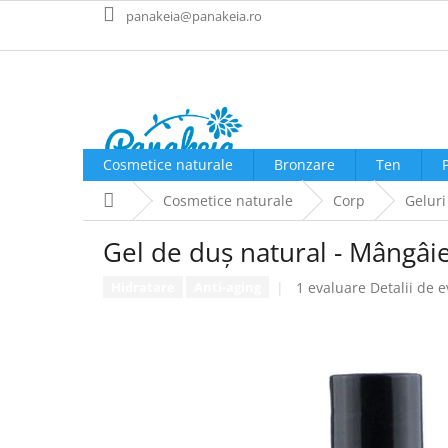
Treci
panakeia@panakeia.ro
la
conținut
Cosmetice naturale
Bronzare
Ten
Acasă
Cosmetice naturale
Corp
Geluri
Gel de duș natural - Mângâie
Evaluarea
1 evaluare
Detalii de 
Hidratare
Anti-aging
medie
a
produsului
este
5,0
din
5
stele.