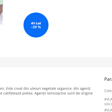
41 Lei
–29 %
Par
oni. Este creat din uleiuri vegetale organice, din agenți
Cate
re catifelează pielea. Agenții tensioactivi sunt de origine
#VLA
silic
#VLA