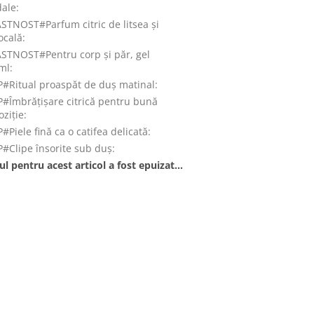
ale
:
STNOST#Parfum citric de litsea și
ocală
:
STNOST#Pentru corp și păr, gel
ml
:
#Ritual proaspăt de duș matinal
:
#Îmbrățișare citrică pentru bună
oziție
:
#Piele fină ca o catifea delicată
:
#Clipe însorite sub duș
:
ul pentru acest articol a fost epuizat…