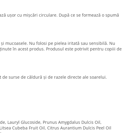
ază ușor cu mișcări circulare. După ce se formează o spumă
și mucoasele. Nu folosi pe pielea iritată sau sensibilă. Nu
nținute în acest produs. Produsul este potrivit pentru copiii de
 de surse de căldură și de razele directe ale soarelui.
ide, Lauryl Glucoside, Prunus Amygdalus Dulcis Oil,
itsea Cubeba Fruit Oil, Citrus Aurantium Dulcis Peel Oil