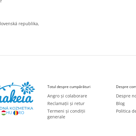
e
Slovenská republika,
Totul despre cumpărături
Despre com
Angro și colaborare
Despre no
Reclamații și retur
Blog
Termeni și condiții
Politica d
HU
RO
generale