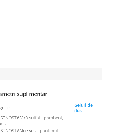
ametri suplimentari
Geluri de
gorie
:
duș
STNOST#Fără sulfați, parabeni,
oni
:
STNOST#Aloe vera, pantenol,