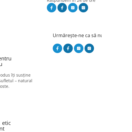
Răspundem în 24 de ore
Urmărește-ne ca să nu ratezi nimic
entru
u
odus îți susține
sufletul – natural
oste.
 etic
nt