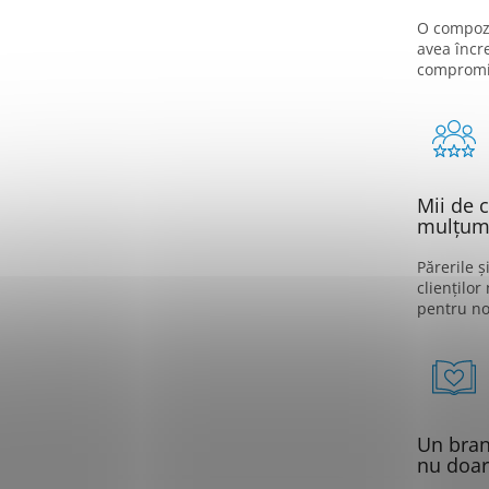
O compozi
avea încr
compromi
Mii de c
mulțumi
Părerile ș
clienților
pentru no
Un brand
nu doar