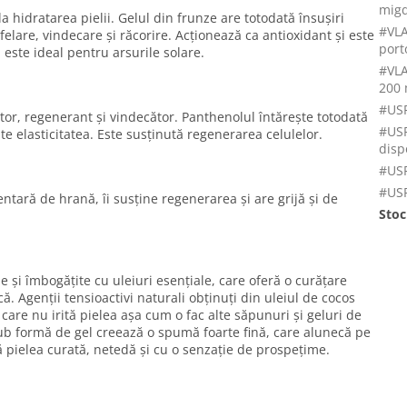
migd
a hidratarea pielii. Gelul din frunze are totodată însușiri
#VLA
elare, vindecare și răcorire. Acționează ca antioxidant și este
port
 este ideal pentru arsurile solare.
#VLA
200 
#USP
tor, regenerant și vindecător. Panthenolul întărește totodată
#USP
ște elasticitatea. Este susținută regenerarea celulelor.
disp
#USP
#USP
ntară de hrană, îi susține regenerarea și are grijă și de
Stoc
 și îmbogățite cu uleiuri esențiale, care oferă o curățare
ă. Agenții tensioactivi naturali obținuți din uleiul de cocos
care nu irită pielea așa cum o fac alte săpunuri și geluri de
ub formă de gel creează o spumă foarte fină, care alunecă pe
să pielea curată, netedă și cu o senzație de prospețime.