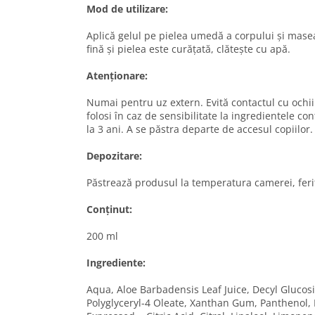
Mod de utilizare:
Aplică gelul pe pielea umedă a corpului și mase
fină și pielea este curățată, clătește cu apă.
Atenționare:
Numai pentru uz extern. Evită contactul cu ochii 
folosi în caz de sensibilitate la ingredientele co
la 3 ani. A se păstra departe de accesul copiilor.
Depozitare:
Păstrează produsul la temperatura camerei, ferit
Conținut:
200 ml
Ingrediente:
Aqua, Aloe Barbadensis Leaf Juice, Decyl Glucos
Polyglyceryl-4 Oleate, Xanthan Gum, Panthenol, L