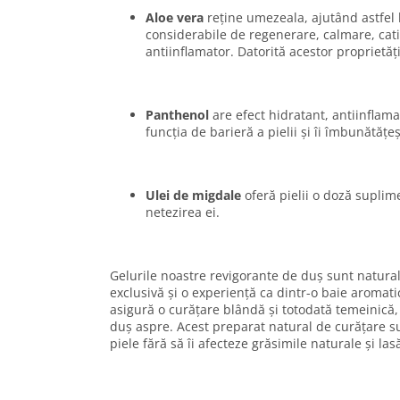
Aloe vera
reține umezeala, ajutând astfel l
considerabile de regenerare, calmare, catif
antiinflamator. Datorită acestor proprietăți
Panthenol
are efect hidratant, antiinflama
funcția de barieră a pielii și îi îmbunătățe
Ulei de migdale
oferă pielii o doză suplime
netezirea ei.
Gelurile noastre revigorante de duș sunt naturale
exclusivă și o experiență ca dintr-o baie aromatic
asigură o curățare blândă și totodată temeinică, 
duș aspre. Acest preparat natural de curățare s
piele fără să îi afecteze grăsimile naturale și la