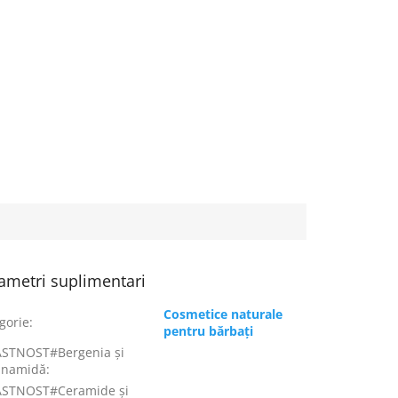
ametri suplimentari
Cosmetice naturale
gorie
:
pentru bărbați
ASTNOST#Bergenia și
inamidă
:
ASTNOST#Ceramide și