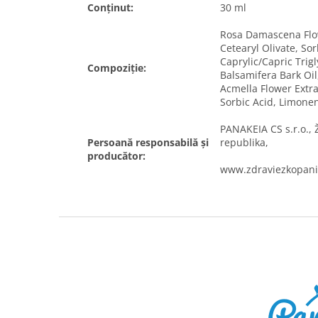
Conținut:
30 ml
Rosa Damascena Flow
Cetearyl Olivate, So
Caprylic/Capric Trigl
Compoziție:
Balsamifera Bark Oi
Acmella Flower Extrac
Sorbic Acid, Limonene
PANAKEIA CS s.r.o., 
Persoană responsabilă și
republika,
producător:
www.zdraviezkopani
S
u
b
s
o
l