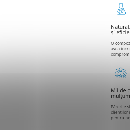
Natural,
și eficie
O compozi
avea încr
compromi
Mii de c
mulțumi
Părerile ș
clienților
pentru no