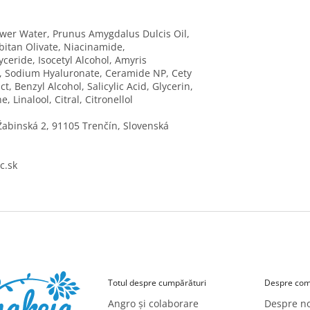
er Water, Prunus Amygdalus Dulcis Oil,
rbitan Olivate, Niacinamide,
yceride, Isocetyl Alcohol, Amyris
l, Sodium Hyaluronate, Ceramide NP, Cety
t, Benzyl Alcohol, Salicylic Acid, Glycerin,
, Linalool, Citral, Citronellol
Žabinská 2, 91105 Trenčín, Slovenská
c.sk
Totul despre cumpărături
Despre com
Angro și colaborare
Despre no