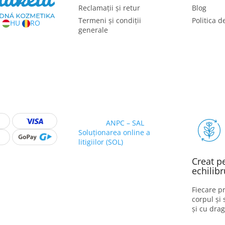
Reclamații și retur
Blog
Termeni și condiții
Politica d
HU
RO
generale
ANPC – SAL
Soluționarea online a
litigiilor (SOL)
Creat p
echilibr
Fiecare pr
corpul și 
și cu drag