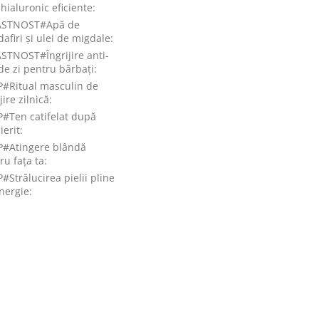
 hialuronic eficiente
:
ASTNOST#Apă de
dafiri și ulei de migdale
:
STNOST#Îngrijire anti-
de zi pentru bărbați
:
#Ritual masculin de
jire zilnică
:
#Ten catifelat după
ierit
:
#Atingere blândă
ru fața ta
:
#Strălucirea pielii pline
nergie
: