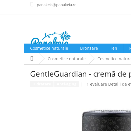
Treci
panakeia@panakeia.ro
la
conținut
Cosmetice naturale
Bronzare
Ten
Acasă
Cosmetice naturale
Cosmetice natura
GentleGuardian - cremă de p
Evaluarea
1 evaluare
Detalii de 
Hidratare
Anti-aging
medie
a
produsului
este
5,0
din
5
stele.