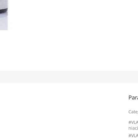
Par
Cate
#VL
niac
#VL