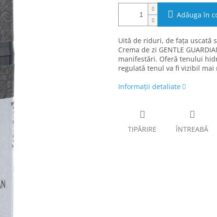
Adăuga în c
Uită de riduri, de fața uscată 
Crema de zi GENTLE GUARDIAN 
manifestări. Oferă tenului hidr
regulată tenul va fi vizibil ma
Informaţii detaliate
TIPĂRIRE
ÎNTREABĂ