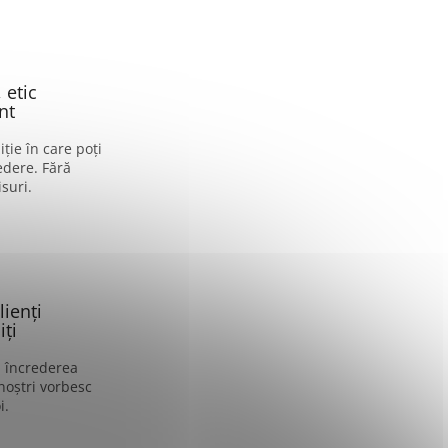
 etic
nt
ție în care poți
edere. Fără
suri.
lienți
ți
i încrederea
 noștri vorbesc
i.