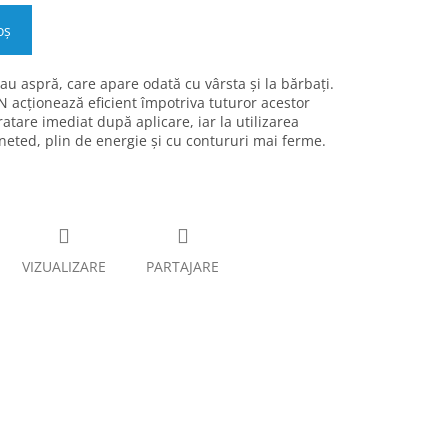
oş
sau aspră, care apare odată cu vârsta și la bărbați.
acționează eficient împotriva tuturor acestor
atare imediat după aplicare, iar la utilizarea
i neted, plin de energie și cu contururi mai ferme.
VIZUALIZARE
PARTAJARE