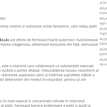
acid
#VL
tran
 ten.
#VLA
age 
crema conține și substanțe active fantastice, care redau pielii
#USP
îngri
#USP
MELLA)
are efecte de fermizare foarte puternice. Funcționează
bărb
ormarea colagenului, eliberează tensiunea din față, atenuează
#USP
pent
#USP
de e
3, este o vitamină care colaborează cu substanțele naturale
 vizibilă a porilor dilatați, îmbunătățirea tonului neuniform al
or, reducerea aspectului șters și întărirea suprafeței slăbite a
ul deteriorării din mediul înconjurător, pentru că are
 în mod natural în concentrații ridicate în interiorul
l pielii. Formează bariera protectoare a pielii și ajută la