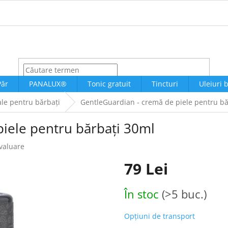
CĂUTARE
Păr
PANALUX®
Tonic gratuit
Tincturi
Uleiuri 
le pentru bărbați
GentleGuardian - cremă de piele pentru bă
iele pentru bărbați 30ml
evaluare
79 Lei
Evaluare
În stoc
(>5 buc.)
preţ:
Opțiuni de transport