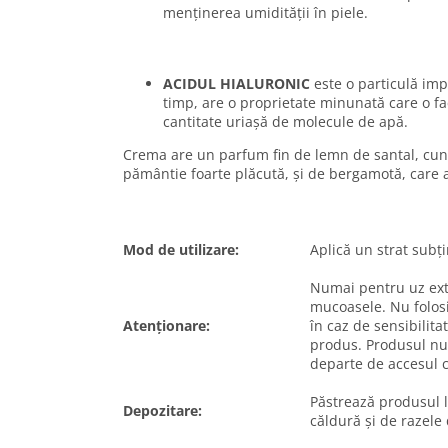
menținerea umidității în piele.
ACIDUL HIALURONIC
este o particulă imp
timp, are o proprietate minunată care o fa
cantitate uriașă de molecule de apă.
Crema are un parfum fin de lemn de santal, cuno
pământie foarte plăcută, și de bergamotă, care 
Mod de utilizare:
Aplică un strat subț
Numai pentru uz exte
mucoasele. Nu folosi 
Atenționare:
în caz de sensibilita
produs. Produsul nu 
departe de accesul c
Păstrează produsul l
Depozitare:
căldură și de razele 