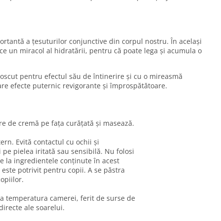
ortantă a țesuturilor conjunctive din corpul nostru. În același
ce un miracol al hidratării, pentru că poate lega și acumula o
scut pentru efectul său de întinerire și cu o mireasmă
are efecte puternic revigorante și împrospătătoare.
ire de cremă pe fața curățată și masează.
rn. Evită contactul cu ochii și
pe pielea iritată sau sensibilă. Nu folosi
te la ingredientele conținute în acest
este potrivit pentru copii. A se păstra
opiilor.
a temperatura camerei, ferit de surse de
directe ale soarelui.