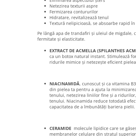
Eliminarea aspectului șters
Netezirea texturii aspre
Fermizarea contururilor
Hidratare, revitalizează tenul
Textură nelipicioasă, se absoarbe rapid în
Pe lângă apa de trandafiri și uleiul de migdale, 
fermitate și elasticitate.
EXTRACT DE ACMELLA (SPILANTHES AC
ca un botox natural instant. Stimulează f
ridurile mimice și netezește eficient pielea
NIACINAMIDĂ
, cunoscut și ca vitamina B
din pielea ta pentru a ajuta la minimizarea
tenului, netezirea liniilor fine și a riduril
tenului. Niacinamida reduce totodată efect
capacitatea de a îmbunătăți bariera pielii.
CERAMIDE
molecule lipidice care se găsesc
membranelor celulare din stratul superior a