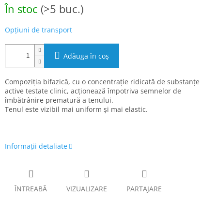
Evaluare
În stoc
(>5 buc.)
preţ:
Opțiuni de transport
Adăuga în coş
Compoziția bifazică, cu o concentrație ridicată de substanțe
active testate clinic, acționează împotriva semnelor de
îmbătrânire prematură a tenului.
Tenul este vizibil mai uniform și mai elastic.
Informaţii detaliate
ÎNTREABĂ
VIZUALIZARE
PARTAJARE