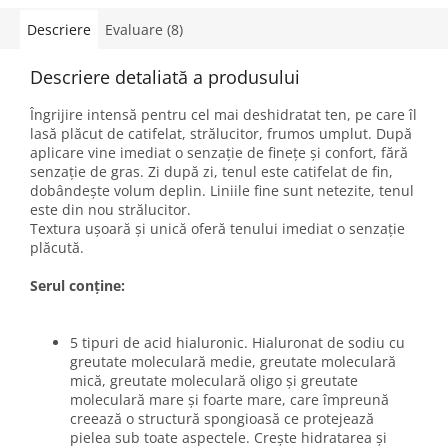
Descriere
Evaluare (8)
Descriere detaliată a produsului
Îngrijire intensă pentru cel mai deshidratat ten, pe care îl
lasă plăcut de catifelat, strălucitor, frumos umplut. După
aplicare vine imediat o senzație de finețe și confort, fără
senzație de gras. Zi după zi, tenul este catifelat de fin,
dobândește volum deplin. Liniile fine sunt netezite, tenul
este din nou strălucitor.
Textura ușoară și unică oferă tenului imediat o senzație
plăcută.
Serul conține:
5 tipuri de acid hialuronic. Hialuronat de sodiu cu
greutate moleculară medie, greutate moleculară
mică, greutate moleculară oligo și greutate
moleculară mare și foarte mare, care împreună
creează o structură spongioasă ce protejează
pielea sub toate aspectele. Crește hidratarea și