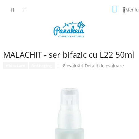
Treci
COŞ
la
conținut
DE
CUMPĂ
MALACHIT - ser bifazic cu L22 50ml
Evaluarea
8 evaluări
Detalii de evaluare
Hidratare
Anti-aging
medie
a
produsului
este
4,9
din
5
stele.