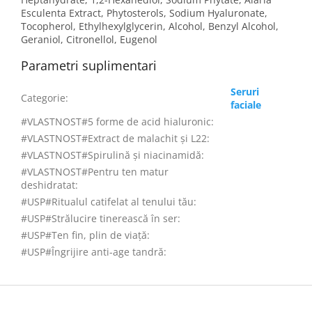
Esculenta Extract, Phytosterols, Sodium Hyaluronate,
Tocopherol, Ethylhexylglycerin, Alcohol, Benzyl Alcohol,
Geraniol, Citronellol, Eugenol
Parametri suplimentari
Seruri
Categorie
:
faciale
#VLASTNOST#5 forme de acid hialuronic
:
#VLASTNOST#Extract de malachit și L22
:
#VLASTNOST#Spirulină și niacinamidă
:
#VLASTNOST#Pentru ten matur
deshidratat
:
#USP#Ritualul catifelat al tenului tău
:
#USP#Strălucire tinerească în ser
:
#USP#Ten fin, plin de viață
:
#USP#Îngrijire anti-age tandră
:
S
u