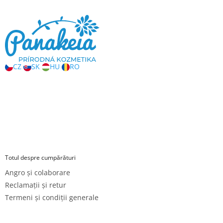
b
s
o
l
CZ
SK
HU
RO
Totul despre cumpărături
Angro și colaborare
Reclamații și retur
Termeni și condiții generale