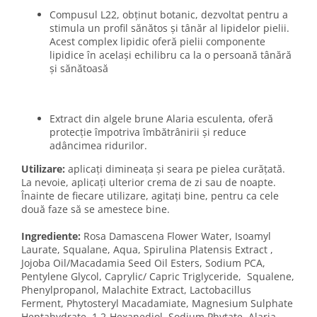
Compusul L22, obținut botanic, dezvoltat pentru a
stimula un profil sănătos și tânăr al lipidelor pielii.
Acest complex lipidic oferă pielii componente
lipidice în același echilibru ca la o persoană tânără
și sănătoasă
Extract din algele brune Alaria esculenta, oferă
protecție împotriva îmbătrânirii și reduce
adâncimea ridurilor.
Utilizare:
aplicați dimineața și seara pe pielea curățată.
La nevoie, aplicați ulterior crema de zi sau de noapte.
Înainte de fiecare utilizare, agitați bine, pentru ca cele
două faze să se amestece bine.
Ingrediente:
Rosa Damascena Flower Water, Isoamyl
Laurate, Squalane, Aqua, Spirulina Platensis Extract ,
Jojoba Oil/Macadamia Seed Oil Esters, Sodium PCA,
Pentylene Glycol, Caprylic/ Capric Triglyceride, Squalene,
Phenylpropanol, Malachite Extract, Lactobacillus
Ferment, Phytosteryl Macadamiate, Magnesium Sulphate
Heptahydrate, 1,2-Hexanediol, Sodium Phytate, Alaria