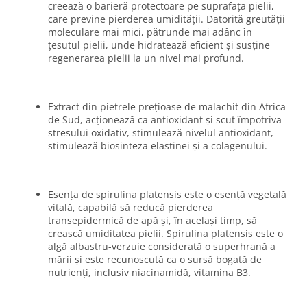
creează o barieră protectoare pe suprafața pielii,
care previne pierderea umidității. Datorită greutății
moleculare mai mici, pătrunde mai adânc în
țesutul pielii, unde hidratează eficient și susține
regenerarea pielii la un nivel mai profund.
Extract din pietrele prețioase de malachit din Africa
de Sud, acționează ca antioxidant și scut împotriva
stresului oxidativ, stimulează nivelul antioxidant,
stimulează biosinteza elastinei și a colagenului.
Esența de spirulina platensis este o esență vegetală
vitală, capabilă să reducă pierderea
transepidermică de apă și, în același timp, să
crească umiditatea pielii. Spirulina platensis este o
algă albastru-verzuie considerată o superhrană a
mării și este recunoscută ca o sursă bogată de
nutrienți, inclusiv niacinamidă, vitamina B3.