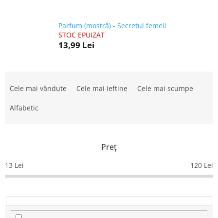
Parfum (mostră) - Secretul femeii
STOC EPUIZAT
13,99 Lei
S
e
Cele mai vândute
Cele mai ieftine
Cele mai scumpe
l
e
Alfabetic
c
t
a
Preţ
r
e
13
Lei
120
Lei
a
p
r
o
d