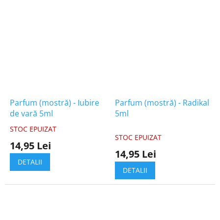
Parfum (mostră) - Iubire
Parfum (mostră) - Radikal
de vară 5ml
5ml
STOC EPUIZAT
Evaluarea
STOC EPUIZAT
medie
14,95 Lei
a
14,95 Lei
produsului
DETALII
este
DETALII
5,0
din
5
stele.