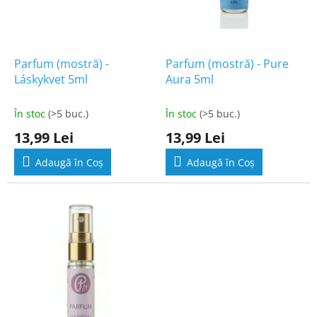
s
e
Parfum (mostră) -
Parfum (mostră) - Pure
Láskykvet 5ml
Aura 5ml
În stoc
(>5 buc.)
În stoc
(>5 buc.)
13,99 Lei
13,99 Lei
Adaugă în Coş
Adaugă în Coş