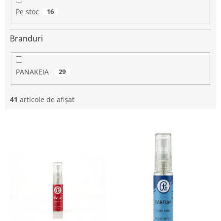
u
Pe stoc
16
s
u
Branduri
l
u
i
PANAKEIA
29
41
articole de afişat
L
i
s
t
ă
p
r
o
d
u