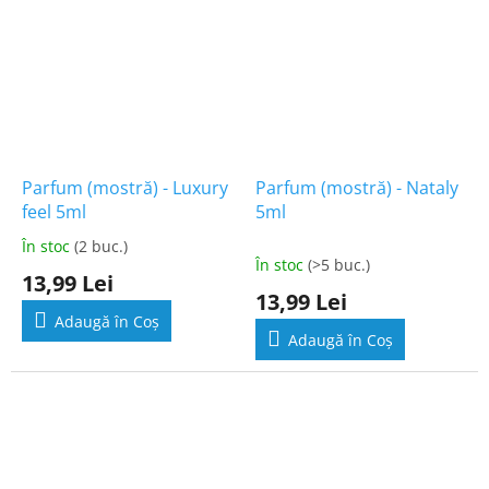
Parfum (mostră) - Luxury
Parfum (mostră) - Nataly
feel 5ml
5ml
În stoc
(2 buc.)
Evaluarea
În stoc
(>5 buc.)
medie
13,99 Lei
a
13,99 Lei
produsului
Adaugă în Coş
este
Adaugă în Coş
1,0
din
5
stele.