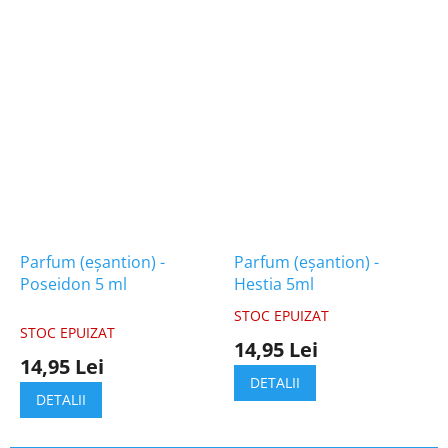
Parfum (eșantion) -
Parfum (eșantion) -
Poseidon 5 ml
Hestia 5ml
STOC EPUIZAT
Evaluarea
STOC EPUIZAT
medie
14,95 Lei
a
14,95 Lei
produsului
DETALII
este
DETALII
5,0
din