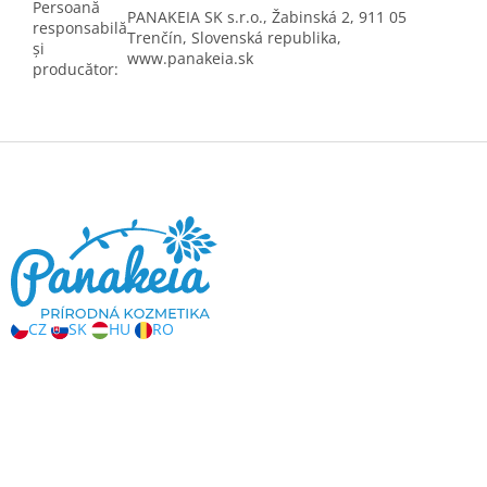
Persoană
PANAKEIA SK s.r.o.,
Žabinská
2
, 911
0
5
responsabilă
Trenčín, Slovenská republika
,
și
www.panakeia.sk
producător
:
S
u
b
s
o
l
CZ
SK
HU
RO