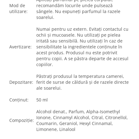
Mod de
recomandăm locurile unde pulsează
utilizare:
sângele. Nu expuneți parfumul la razele
soarelui.
Numai pentru uz extern. Evitați contactul cu
ochii și mucoasele. Nu utilizați pe pielea
iritată sau sensibilă. Nu utilizați în caz de
Avertizare:
sensibilitate la ingredientele conținute în
acest produs. Produsul nu este potrivit
pentru copii. A se păstra departe de accesul
copiilor.
Păstrați produsul la temperatura camerei,
Depozitare:
ferit de surse de căldură și de razele directe
ale soarelui.
Conținut:
50
ml
Alcohol
denat
., Parfum,
Alpha-Isomethyl
Ionone
,
Cinnamyl
Alcohol
,
Citral
,
Citronellol
,
Compoziție
:
Coumarin
,
Geraniol
,
Hexyl
Cinnamal
,
Limonene
,
Linalool