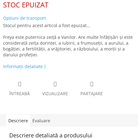
STOC EPUIZAT
preţ:
Opțiuni de transport
Stocul pentru acest articol a fost epuizat…
Freya este puternica zeiță a Vanilor. Are multe înfățișări și este
considerată zeița dorinței, a iubirii, a frumuseții, a aurului, a
bogăției, a fertilității, a vrăjitoriei, a războiului, a morții și a
darului profeției.
Informaţii detaliate
ÎNTREABĂ
VIZUALIZARE
PARTAJARE
Descriere
Evaluare
Descriere detaliată a produsului