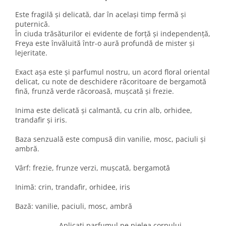
Este fragilă și delicată, dar în același timp fermă și
puternică.
În ciuda trăsăturilor ei evidente de forță și independență,
Freya este învăluită într-o aură profundă de mister și
lejeritate.
Exact așa este și parfumul nostru, un acord floral oriental
delicat, cu note de deschidere răcoritoare de bergamotă
fină, frunză verde răcoroasă, mușcată și frezie.
Inima este delicată și calmantă, cu crin alb, orhidee,
trandafir și iris.
Baza senzuală este compusă din vanilie, mosc, paciuli și
ambră.
Vârf: frezie, frunze verzi, mușcată, bergamotă
Inimă: crin, trandafir, orhidee, iris
Bază: vanilie, paciuli, mosc, ambră
Aplicați parfumul pe pielea corpului,