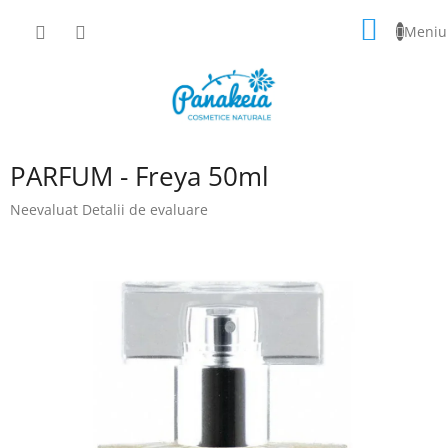
Treci
COŞ
la
conținut
DE
CUMPĂ
PARFUM - Freya 50ml
Evaluarea
Neevaluat
Detalii de evaluare
medie
a
produsului
este
0,0
din
5
stele.