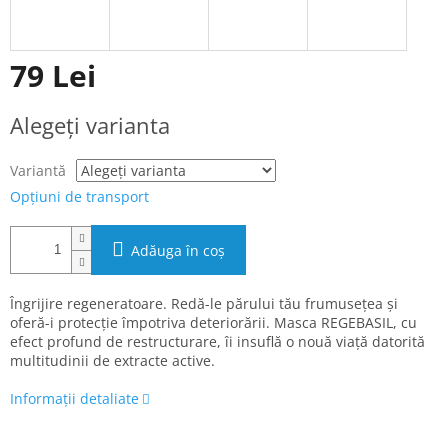
79 Lei
Evaluare
Alegeţi varianta
preţ:
Variantă
Opțiuni de transport
Adăuga în coş
Îngrijire regeneratoare. Redă-le părului tău frumusețea și
oferă-i protecție împotriva deteriorării. Masca REGEBASIL, cu
efect profund de restructurare, îi insuflă o nouă viață datorită
multitudinii de extracte active.
Informaţii detaliate