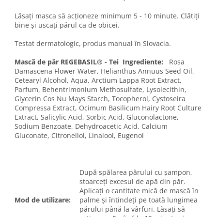
Lăsați masca să acționeze minimum 5 - 10 minute. Clătiți
bine și uscați părul ca de obicei.
Testat dermatologic, produs manual în Slovacia.
Mască de păr REGEBASIL® - Tei Ingrediente:
Rosa
Damascena Flower Water, Helianthus Annuus Seed Oil,
Cetearyl Alcohol, Aqua, Arctium Lappa Root Extract,
Parfum, Behentrimonium Methosulfate, Lysolecithin,
Glycerin Cos Nu Mays Starch, Tocopherol, Cystoseira
Compressa Extract, Ocimum Basilicum Hairy Root Culture
Extract, Salicylic Acid, Sorbic Acid, Gluconolactone,
Sodium Benzoate, Dehydroacetic Acid, Calcium
Gluconate, Citronellol, Linalool, Eugenol
După spălarea părului cu șampon,
stoarceți excesul de apă din păr.
Aplicați o cantitate mică de mască în
Mod de utilizare:
palme și întindeți pe toată lungimea
părului până la vârfuri. Lăsați să