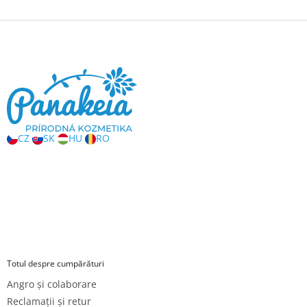
S
u
b
s
o
l
CZ
SK
HU
RO
Totul despre cumpărături
Angro și colaborare
Reclamații și retur