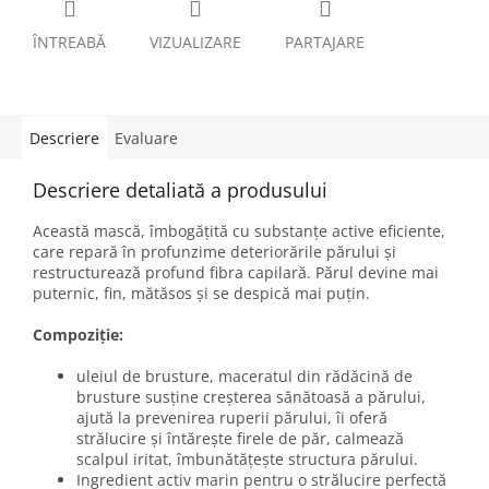
ÎNTREABĂ
VIZUALIZARE
PARTAJARE
Descriere
Evaluare
Descriere detaliată a produsului
Această mască, îmbogățită cu substanțe active eficiente,
care repară în profunzime deteriorările părului și
restructurează profund fibra capilară. Părul devine mai
puternic, fin, mătăsos și se despică mai puțin.
Compoziție:
uleiul de brusture, maceratul din rădăcină de
brusture susține creșterea sănătoasă a părului,
ajută la prevenirea ruperii părului, îi oferă
strălucire și întărește firele de păr, calmează
scalpul iritat, îmbunătățește structura părului.
Ingredient activ marin pentru o strălucire perfectă