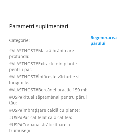
Parametri suplimentari
Regenerarea
Categorie
:
părului
#VLASTNOST#Mască hrănitoare
profundă
:
#VLASTNOST#Extracte din plante
pentru păr
:
#VLASTNOST#Întărește vârfurile și
lungimile
:
#VLASTNOST#Borcănel practic 150 ml
:
#USP#Ritual săptămânal pentru părul
tău
:
#USP#Îmbrățișare caldă cu plante
:
#USP#Păr catifelat ca o catifea
:
#USP#Coroana strălucitoare a
frumuseții
: