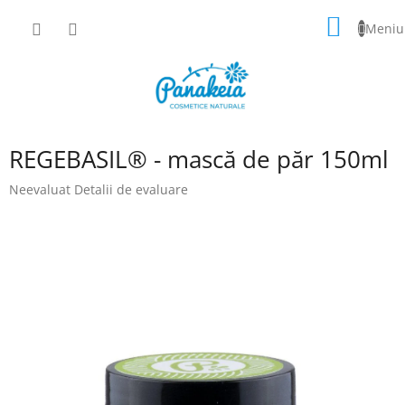
Treci
COŞ
la
conținut
DE
CUMPĂ
REGEBASIL® - mască de păr 150ml
Evaluarea
Neevaluat
Detalii de evaluare
medie
a
produsului
este
0,0
din
5
stele.