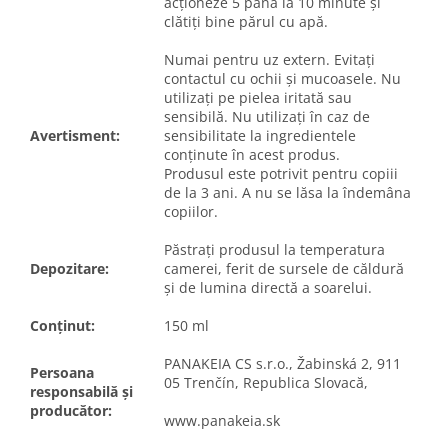
acționeze 5 până la 10 minute și
clătiți bine părul cu apă.
Numai pentru uz extern. Evitați
contactul cu ochii și mucoasele. Nu
utilizați pe pielea iritată sau
sensibilă. Nu utilizați în caz de
Avertisment:
sensibilitate la ingredientele
conținute în acest produs.
Produsul este potrivit pentru copiii
de la 3 ani. A nu se lăsa la îndemâna
copiilor.
Păstrați produsul la temperatura
Depozitare:
camerei, ferit de sursele de căldură
și de lumina directă a soarelui.
Conținut:
150 ml
PANAKEIA CS s.r.o., Žabinská 2, 911
Persoana
05 Trenčín, Republica Slovacă,
responsabilă și
producător:
www.panakeia.sk