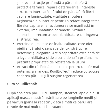
și o reconstrucție profundă a părului, oferă
protecție termică, repară deteriorările, întărește
structura interioară a firului de păr. Oferă fibrei
capilare luminozitate, vitalitate și putere.
Acționează din interior pentru a reface integritatea
fibrelor capilare, iar acțiunea sa se manifestă în
exterior, îmbunătățind parametrii vizuali și
senzoriali, precum aspectul, hidratarea, atingerea
și strălucirea.
Proteină de mătase de înaltă calitate, care oferă
pielii și părului o senzație de lux, strălucire,
netezime și eleganță. Are o capacitate excelentă de
a lega umiditatea și de a condiționa în profunzime,
prezintă proprietăți de rezistență la uzură
extract din rădăcină de busuioc pentru un păr mai
puternic și mai des. RootBioTec™️ reduce cu succes
căderea părului și îi susține regenerarea
Cum se utilizează:
După spălarea părului cu șampon, stoarceți apa din el și
aplicați masca noastră hrănitoare pe lungimile medii și
pe vârfuri (până la rădăcini, dacă simțiți că părul are
nevoie de mai mult ulei hidratant).