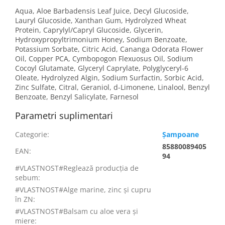
Aqua, Aloe Barbadensis Leaf Juice, Decyl Glucoside,
Lauryl Glucoside, Xanthan Gum, Hydrolyzed Wheat
Protein, Caprylyl/Capryl Glucoside, Glycerin,
Hydroxypropyltrimonium Honey, Sodium Benzoate,
Potassium Sorbate, Citric Acid, Cananga Odorata Flower
Oil, Copper PCA, Cymbopogon Flexuosus Oil, Sodium
Cocoyl Glutamate, Glyceryl Caprylate, Polyglyceryl-6
Oleate, Hydrolyzed Algin, Sodium Surfactin, Sorbic Acid,
Zinc Sulfate, Citral, Geraniol, d-Limonene, Linalool, Benzyl
Benzoate, Benzyl Salicylate, Farnesol
Parametri suplimentari
Categorie
:
Șampoane
85880089405
EAN
:
94
#VLASTNOST#Reglează producția de
sebum
:
#VLASTNOST#Alge marine, zinc și cupru
în ZN
:
#VLASTNOST#Balsam cu aloe vera și
miere
: