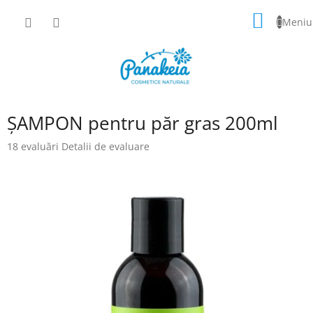
Treci
COŞ
la
conținut
DE
CUMPĂ
ȘAMPON pentru păr gras 200ml
Evaluarea
18 evaluări
Detalii de evaluare
medie
a
produsului
este
4,8
din
5
stele.