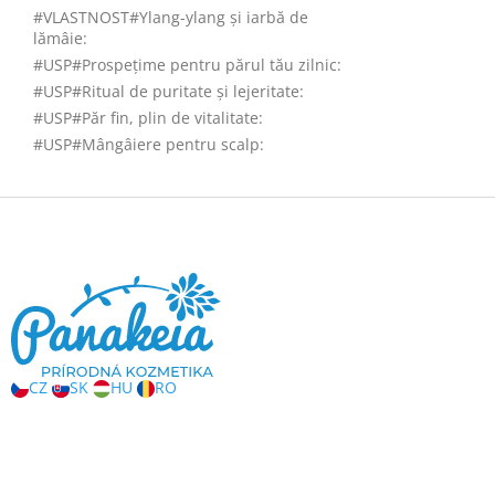
#VLASTNOST#Ylang-ylang și iarbă de
lămâie
:
#USP#Prospețime pentru părul tău zilnic
:
#USP#Ritual de puritate și lejeritate
:
#USP#Păr fin, plin de vitalitate
:
#USP#Mângâiere pentru scalp
:
S
u
b
s
o
l
CZ
SK
HU
RO