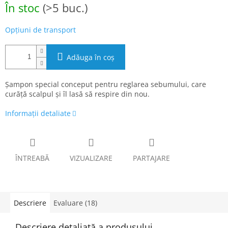
În stoc
(>5 buc.)
preţ:
Opțiuni de transport
Adăuga în coş
Șampon special conceput pentru reglarea sebumului, care
curăță scalpul și îl lasă să respire din nou.
Informaţii detaliate
ÎNTREABĂ
VIZUALIZARE
PARTAJARE
Descriere
Evaluare (18)
Descriere detaliată a produsului