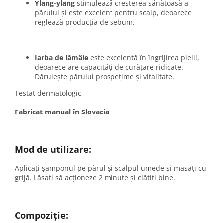
Ylang-ylang
stimulează creșterea sănătoasă a
părului și este excelent pentru scalp, deoarece
reglează producția de sebum.
Iarba de lămâie
este excelentă în îngrijirea pielii,
deoarece are capacități de curățare ridicate.
Dăruiește părului prospețime și vitalitate.
Testat dermatologic
Fabricat manual în Slovacia
Mod de utilizare:
Aplicați șamponul pe părul și scalpul umede și masați cu
grijă. Lăsați să acționeze 2 minute și clătiți bine.
Compoziție: