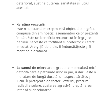
deteriorat, susține puterea, sănătatea și luciul
acestuia.
Keratina vegetală
Este o substanță microproteică obținută din grâu,
compusă din aminoacizi asemănători celor prezenți
în păr. Este un beneficiu recunoscut în îngrijirea
părului. Servește ca fortifiant și protector cu efect
imediat. Are grijă de piele, îi îmbunătățește și îi
menține hidratarea.
Balsamul de miere
are o greutate moleculară mică,
datorită căreia pătrunde ușor în păr, îi dăruiește o
hidratare de lungă durată, un aspect sănătos și
luciu. Îl protejează de factorii externi, precum
radiațiile solare, coafarea agresivă, pieptănarea
intensă și decolorarea.