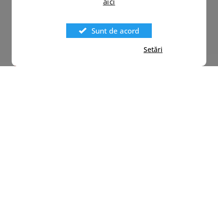
aici
Sunt de acord
Setări