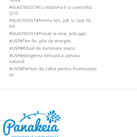
#VLASTNOST#Cu vitamina E și coenzima
Q10
:
#VLASTNOST#Pentru ten, păr și corp 50
ml
:
#VLASTNOST#Presat la rece, anti-age
:
#USP#Ten fin, plin de energie
:
#USP#Ritual de iluminare seara
:
#USP#Atingerea delicată a uleiului
natural
:
#USP#Parfum de cafea pentru frumusețea
ta
:
S
u
b
s
o
l