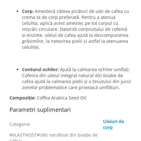
Corp:
Amestecă câteva picături de ulei de cafea cu
crema ta de corp preferată. Pentru a atenua
celulita, aplică acest amestec pe tot corpul cu
mișcări circulare. Datorită conținutului de cofeină
și enzime, uleiul de cafea ajută la descompunerea
grăsimilor, la netezirea pielii și astfel la atenuarea
celulitei.
Conturul ochilor:
Ajută la calmarea ochilor umflați.
Cofeina din uleiul integral natural din boabe de
cafea ajută la calmarea pielii și a țesutului din jurul
zonelor problematice care provoacă umflături.
Compoziție:
Coffea Arabica Seed Oil
Parametri suplimentari
Uleiuri de
Categorie
:
corp
#VLASTNOST#Ulei nerafinat din boabe de
cafea
: