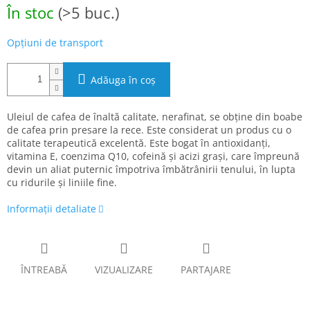
Evaluare
În stoc
(>5 buc.)
preţ:
Opțiuni de transport
Adăuga în coş
Uleiul de cafea de înaltă calitate, nerafinat, se obține din boabe
de cafea prin presare la rece. Este considerat un produs cu o
calitate terapeutică excelentă. Este bogat în antioxidanți,
vitamina E, coenzima Q10, cofeină și acizi grași, care împreună
devin un aliat puternic împotriva îmbătrânirii tenului, în lupta
cu ridurile și liniile fine.
Informaţii detaliate
ÎNTREABĂ
VIZUALIZARE
PARTAJARE