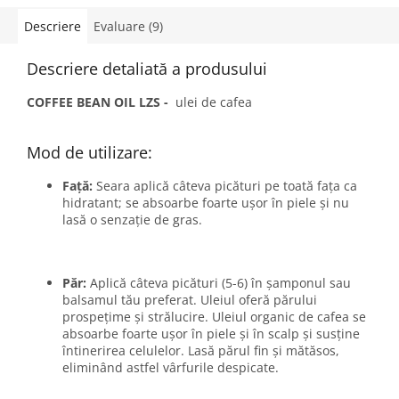
Descriere
Evaluare (9)
Descriere detaliată a produsului
COFFEE BEAN OIL LZS -
ulei de cafea
Mod de utilizare:
Față:
Seara aplică câteva picături pe toată fața ca
hidratant; se absoarbe foarte ușor în piele și nu
lasă o senzație de gras.
Păr:
Aplică câteva picături (5-6) în șamponul sau
balsamul tău preferat. Uleiul oferă părului
prospețime și strălucire. Uleiul organic de cafea se
absoarbe foarte ușor în piele și în scalp și susține
întinerirea celulelor. Lasă părul fin și mătăsos,
eliminând astfel vârfurile despicate.