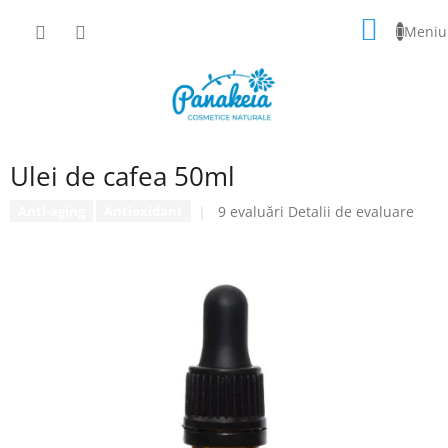
Treci
COŞ
la
conținut
DE
CUMPĂ
Ulei de cafea 50ml
Evaluarea
9 evaluări
Detalii de evaluare
Anti-aging
Antioxidant
medie
a
produsului
este
4,2
din
5
stele.