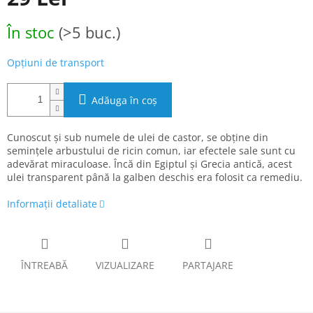
Evaluare
În stoc
(>5 buc.)
preţ:
Opțiuni de transport
Adăuga în coş
Cunoscut și sub numele de ulei de castor, se obține din
semințele arbustului de ricin comun, iar efectele sale sunt cu
adevărat miraculoase. Încă din Egiptul și Grecia antică, acest
ulei transparent până la galben deschis era folosit ca remediu.
Informaţii detaliate
ÎNTREABĂ
VIZUALIZARE
PARTAJARE