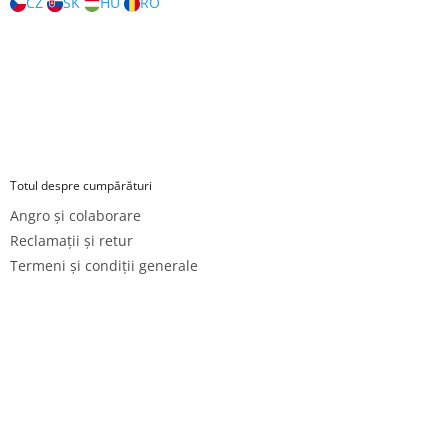
CZ
SK
HU
RO
Totul despre cumpărături
Angro și colaborare
Reclamații și retur
Termeni și condiții generale