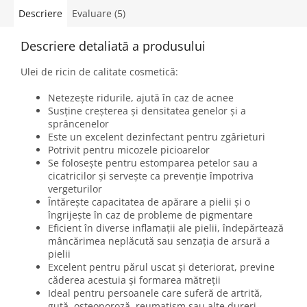
Descriere
Evaluare (5)
Descriere detaliată a produsului
Ulei de ricin de calitate cosmetică:
Netezește ridurile, ajută în caz de acnee
Susține creșterea și densitatea genelor și a
sprâncenelor
Este un excelent dezinfectant pentru zgârieturi
Potrivit pentru micozele picioarelor
Se folosește pentru estomparea petelor sau a
cicatricilor și servește ca prevenție împotriva
vergeturilor
Întărește capacitatea de apărare a pielii și o
îngrijește în caz de probleme de pigmentare
Eficient în diverse inflamații ale pielii, îndepărtează
mâncărimea neplăcută sau senzația de arsură a
pielii
Excelent pentru părul uscat și deteriorat, previne
căderea acestuia și formarea mătreții
Ideal pentru persoanele care suferă de artrită,
gută, osteoporoză, reumatism sau alte dureri