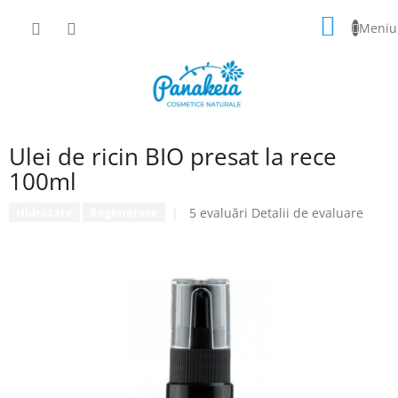
Treci
COŞ
la
conținut
DE
CUMPĂ
Ulei de ricin BIO presat la rece
100ml
Evaluarea
5 evaluări
Detalii de evaluare
Hidratare
Regenerare
medie
a
produsului
este
4,0
din
5
stele.