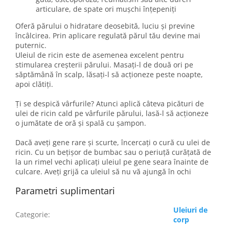
articulare, de spate ori mușchi înțepeniți
Oferă părului o hidratare deosebită, luciu și previne
încâlcirea. Prin aplicare regulată părul tău devine mai
puternic.
Uleiul de ricin este de asemenea excelent pentru
stimularea creșterii părului. Masați-l de două ori pe
săptămână în scalp, lăsați-l să acționeze peste noapte,
apoi clătiți.
Ți se despică vârfurile? Atunci aplică câteva picături de
ulei de ricin cald pe vârfurile părului, lasă-l să acționeze
o jumătate de oră și spală cu șampon.
Dacă aveți gene rare și scurte, încercați o cură cu ulei de
ricin. Cu un bețișor de bumbac sau o periuță curățată de
la un rimel vechi aplicați uleiul pe gene seara înainte de
culcare. Aveți grijă ca uleiul să nu vă ajungă în ochi
Parametri suplimentari
Uleiuri de
Categorie
:
corp