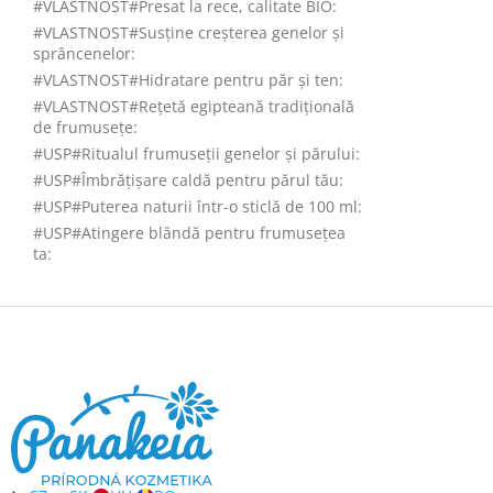
#VLASTNOST#Presat la rece, calitate BIO
:
#VLASTNOST#Susține creșterea genelor și
sprâncenelor
:
#VLASTNOST#Hidratare pentru păr și ten
:
#VLASTNOST#Rețetă egipteană tradițională
de frumusețe
:
#USP#Ritualul frumuseții genelor și părului
:
#USP#Îmbrățișare caldă pentru părul tău
:
#USP#Puterea naturii într-o sticlă de 100 ml
:
#USP#Atingere blândă pentru frumusețea
ta
:
S
u
b
s
o
l