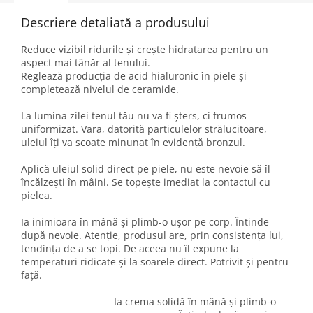
Descriere detaliată a produsului
Reduce vizibil ridurile și crește hidratarea pentru un
aspect mai tânăr al tenului.
Reglează producția de acid hialuronic în piele și
completează nivelul de ceramide.
La lumina zilei tenul tău nu va fi șters, ci frumos
uniformizat. Vara, datorită particulelor strălucitoare,
uleiul îți va scoate minunat în evidență bronzul.
Aplică uleiul solid direct pe piele, nu este nevoie să îl
încălzești în mâini. Se topește imediat la contactul cu
pielea.
Ia inimioara în mână și plimb-o ușor pe corp. Întinde
după nevoie. Atenție, produsul are, prin consistența lui,
tendința de a se topi. De aceea nu îl expune la
temperaturi ridicate și la soarele direct. Potrivit și pentru
față.
Ia crema solidă în mână și plimb-o