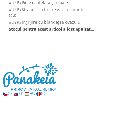
#USP#Piele catifelată și moale
:
#USP#Strălucirea tinerească a corpului
tău
:
#USP#Îngrijire cu blândețea ovăzului
:
Stocul pentru acest articol a fost epuizat…
S
u
b
s
o
l
CZ
SK
HU
RO