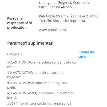
Isoeugenol, Eugenol, Coumarin,
Citral, Benzyl Alcohol
PANAKEIA CS s.r.o., Žabinská 2, 91105
Persoană
Trenčín, Slovenská republika,
responsabilă și
producător:
www.panakeia.sk
Parametri suplimentari
Creme de
Categorie
:
corp
#VLASTNOST#Cremă solidă concentrată cu
ovăz
:
#VLASTNOST#Cu unt de cacao și de
migdale
:
#VLASTNOST#Se topește la atingerea
pielii
:
#VLASTNOST#50 g în ambalaj în formă de
inimă
:
#USP#Îmbrățișare caldă în cremă solidă
: