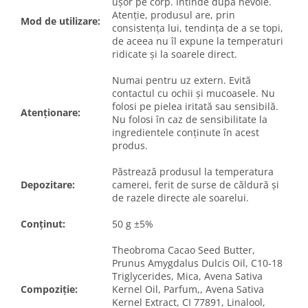
ușor pe corp. Întinde după nevoie.
Atenție, produsul are, prin
Mod de utilizare:
consistența lui, tendința de a se topi,
de aceea nu îl expune la temperaturi
ridicate și la soarele direct.
Numai pentru uz extern. Evită
contactul cu ochii și mucoasele. Nu
folosi pe pielea iritată sau sensibilă.
Atenționare:
Nu folosi în caz de sensibilitate la
ingredientele conținute în acest
produs.
Păstrează produsul la temperatura
Depozitare:
camerei, ferit de surse de căldură și
de razele directe ale soarelui.
Conținut:
50 g ±5%
Theobroma Cacao Seed Butter,
Prunus Amygdalus Dulcis Oil, C10-18
Triglycerides, Mica, Avena Sativa
Compoziție:
Kernel Oil, Parfum,, Avena Sativa
Kernel Extract, CI 77891, Linalool,