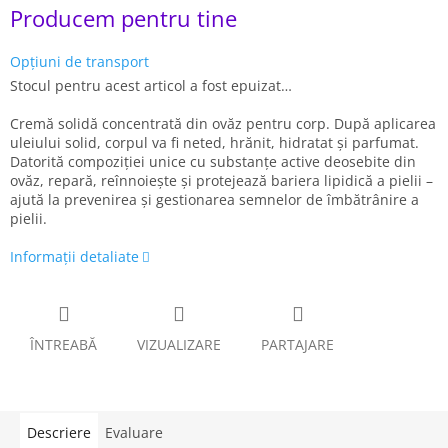
Evaluare
Producem pentru tine
preţ:
Opțiuni de transport
Stocul pentru acest articol a fost epuizat…
Cremă solidă concentrată din ovăz pentru corp. După aplicarea
uleiului solid, corpul va fi neted, hrănit, hidratat și parfumat.
Datorită compoziției unice cu substanțe active deosebite din
ovăz, repară, reînnoiește și protejează bariera lipidică a pielii –
ajută la prevenirea și gestionarea semnelor de îmbătrânire a
pielii.
Informaţii detaliate
ÎNTREABĂ
VIZUALIZARE
PARTAJARE
Descriere
Evaluare