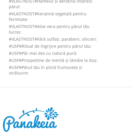
#VLASTNOST#Hameiul și keratina întăresc
părul
:
#VLASTNOST#Keratină vegetală pentru
fermitate
:
#VLASTNOST#Aloe vera pentru părul tău
lucios
:
#VLASTNOST#Fără sulfați, parabeni, siliconi
:
#USP#Ritual de îngrijire pentru părul tău
:
#USP#Păr mai des cu natură pură
:
#USP#Prospețime de mentă și lămâie la duș
:
#USP#Părul tău în plină frumusețe și
strălucire
:
S
u
b
s
o
l