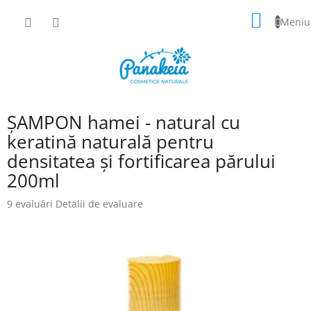
Treci
COŞ
la
conținut
DE
CUMPĂ
ȘAMPON hamei - natural cu
keratină naturală pentru
densitatea și fortificarea părului
200ml
Evaluarea
9 evaluări
Detalii de evaluare
medie
a
produsului
este
4,7
din
5
stele.