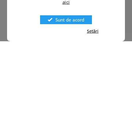
aici
Sunt de acord
Setări