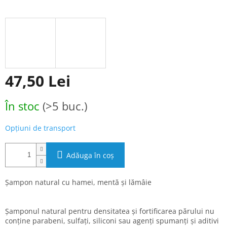
47,50 Lei
Evaluare
În stoc
(>5 buc.)
preţ:
Opțiuni de transport
Adăuga în coş
Șampon natural cu hamei, mentă și lămâie
Șamponul natural pentru densitatea și fortificarea părului nu
conține parabeni, sulfați, siliconi sau agenți spumanți și aditivi