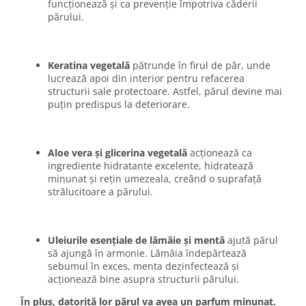
funcționează și ca prevenție împotriva căderii
părului.
Keratina vegetală
pătrunde în firul de păr, unde
lucrează apoi din interior pentru refacerea
structurii sale protectoare. Astfel, părul devine mai
puțin predispus la deteriorare.
Aloe vera și glicerina vegetală
acționează ca
ingrediente hidratante excelente, hidratează
minunat și rețin umezeala, creând o suprafață
strălucitoare a părului.
Uleiurile esențiale de lămâie și mentă
ajută părul
să ajungă în armonie. Lămâia îndepărtează
sebumul în exces, menta dezinfectează și
acționează bine asupra structurii părului.
În plus, datorită lor părul va avea un parfum minunat.