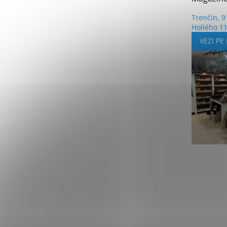
Trenčín, 9
Hollého 1
VEZI PE