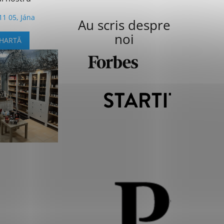
11 05, Jána
Au scris despre
1
noi
 HARTĂ