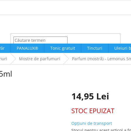
CĂUTARE
Păr
PANALUX®
Tonic gratuit
Tincturi
Uleiuri 
muri
Mostre de parfumuri
Parfum (mostră) - Lemonus 5
 5ml
14,95 Lei
Evaluare
STOC EPUIZAT
preţ:
Opțiuni de transport
Stocul pentru acest articol a f