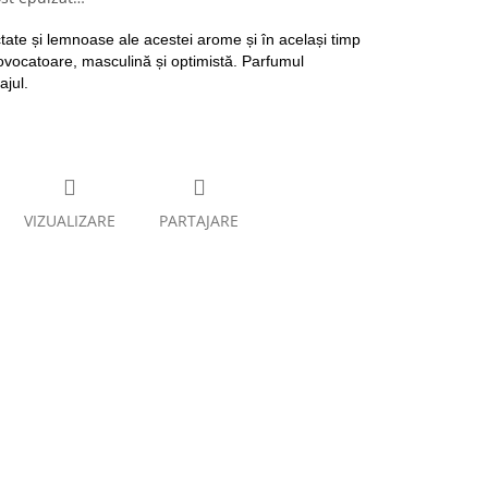
ctate și lemnoase ale acestei arome și în același timp
ovocatoare, masculină și optimistă. Parfumul
ajul.
VIZUALIZARE
PARTAJARE