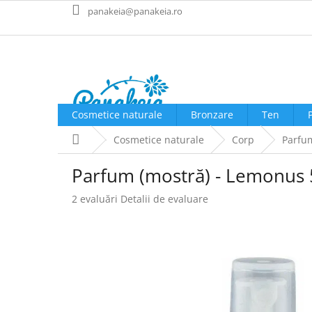
Treci
panakeia@panakeia.ro
la
conținut
Cosmetice naturale
Bronzare
Ten
Acasă
Cosmetice naturale
Corp
Parfu
Parfum (mostră) - Lemonus
Evaluarea
2 evaluări
Detalii de evaluare
medie
a
produsului
este
4,0
din
5
stele.