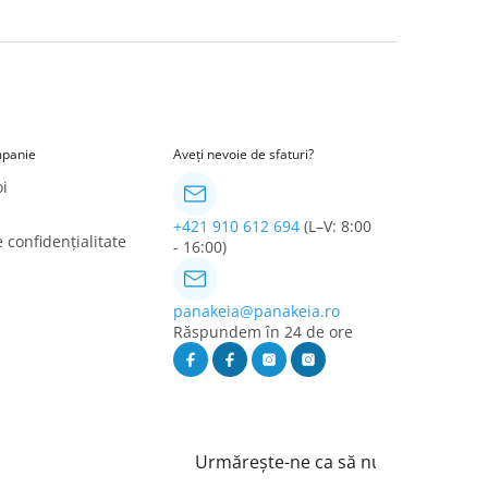
panie
Aveți nevoie de sfaturi?
i
+421 910 612 694
(L–V: 8:00
e confidențialitate
- 16:00)
panakeia@panakeia.ro
Răspundem în 24 de ore
Urmărește-ne ca să nu ratezi nimic