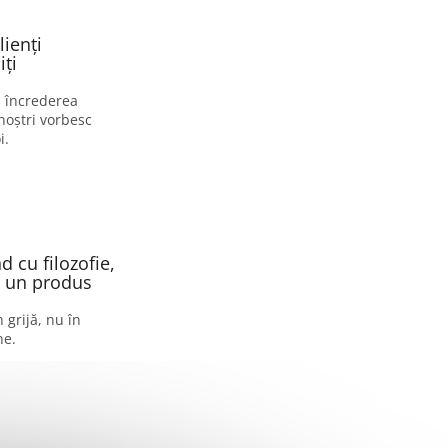
lienți
ți
i încrederea
 noștri vorbesc
i.
 cu filozofie,
 un produs
 grijă, nu în
ne.