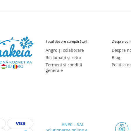
Totul despre cumpărături
Despre com
Angro și colaborare
Despre no
Reclamații și retur
Blog
Termeni și condiții
Politica d
HU
RO
generale
ANPC – SAL
Soluționarea online a