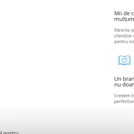
Mii de c
mulțumi
Părerile ș
clienților
pentru no
Un brand
nu doar
Credem în
perfecțiu
l nostru