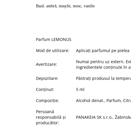
Bază: ambră, mușchi, mosc, vanilie
Parfum
LEMONUS
Mod de utilizare:
Aplicați parfumul pe pielea
Numai pentru uz extern. Evita
Avertizare:
ingredientele conținute în a
Depozitare:
Păstrați produsul la tempera
Conținut:
5
ml
Compoziție
:
Alcohol
denat
., Parfum,
Citr
Persoană
responsabilă
și
PANAKEIA SK s.r.o.,
Žabinsk
producător
: