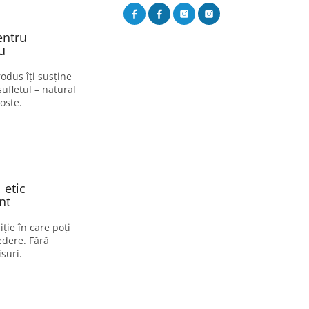
entru
u
odus îți susține
sufletul – natural
oste.
 etic
nt
ție în care poți
edere. Fără
suri.