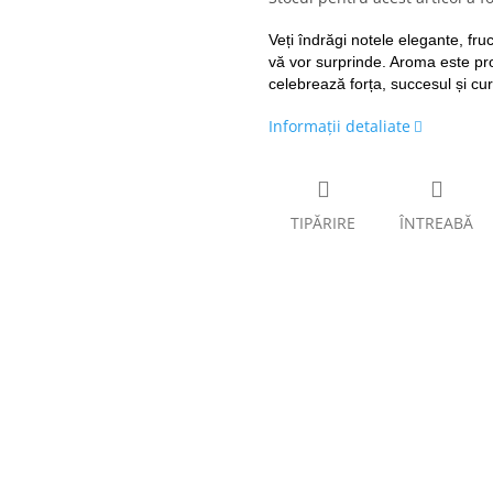
Veți îndrăgi notele elegante, fru
vă vor surprinde. Aroma este pr
celebrează forța, succesul și cur
Informaţii detaliate
TIPĂRIRE
ÎNTREABĂ