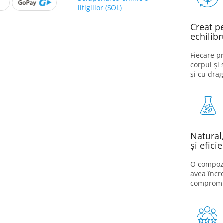
litigiilor (SOL)
Creat p
echilibr
Fiecare pr
corpul și 
și cu drag
Natural,
și eficie
O compozi
avea încr
compromi