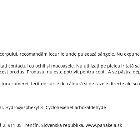
 corpului, recomandăm locurile unde pulsează sângele. Nu expuneți
ți contactul cu ochii și mucoasele. Nu utilizați pe pielea iritată sau
cest produs. Produsul nu este potrivit pentru copii. A se păstra dep
tura camerei, ferit de surse de căldură și de razele directe ale soa
al
,
Hydroxyisohexyl
3-
Cyclohexene
Carboxaldehyde
á
2
, 911
0
5
Trenčín, Slovenská republika
,
www.
panakeia.sk